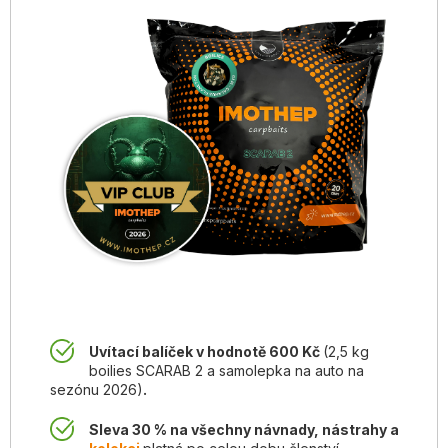
Uvítací balíček v hodnotě 600 Kč
(2,5 kg
boilies SCARAB 2
a samolepka na auto na
sezónu 2026)
.
S
leva 30 %
na všechny návnady, nástrahy a