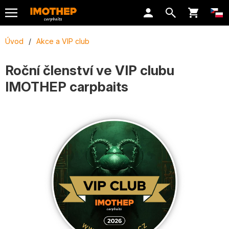
Úvod
/
Akce a VIP club
Roční členství ve VIP clubu
IMOTHEP carpbaits