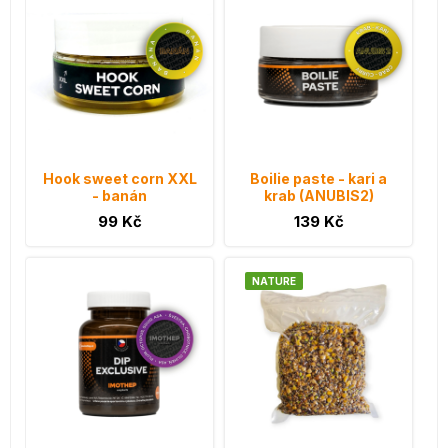
Hook sweet corn XXL
Boilie paste - kari a
- banán
krab (ANUBIS2)
99 Kč
139 Kč
NATURE