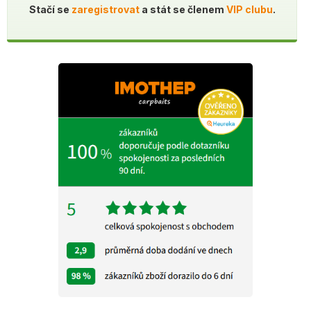
Stačí se
zaregistrovat
a stát se členem
VIP clubu
.