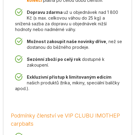
kolekci
platná po celou dobu členství.
Dopravu zdarma
už u objednávek nad 1 800
Kč (s max. celkovou váhou do 25 kg) a
snížená sazba za dopravu u objednávek nižší
hodnoty nebo nadměrné váhy.
Možnost zakoupit naše novinky dříve
, než se
dostanou do běžného prodeje.
Sezónní zboží po celý rok
dostupné k
zakoupení.
Exkluzivní přístup k limitovaným edicím
našich produktů (trika, mikiny, speciální balíčky
apod.).
Podmínky členství ve VIP CLUBU IMOTHEP
carpbaits