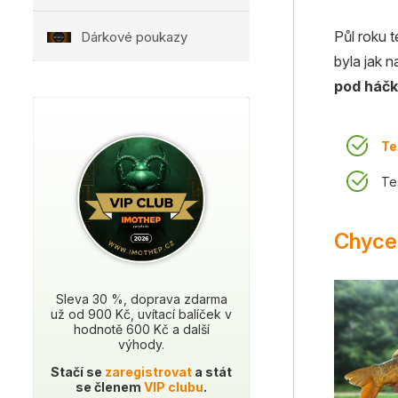
Půl roku t
Dárkové poukazy
byla jak 
pod háč
Te
Te
Chycen
Sleva 30 %, doprava zdarma
už od 900 Kč, uvítací balíček v
hodnotě 600 Kč a další
výhody.
Stačí se
zaregistrovat
a stát
se členem
VIP clubu
.