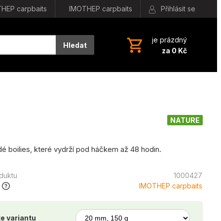
HEP carpbaits
IMOTHEP carpbaits
Přihlásit se
je prázdný
Hledat
za 0 Kč
NATURE
dé boilies, které vydrží pod háčkem až 48 hodin.
oduktu
1000427
IMOTHEP carpbaits
e variantu