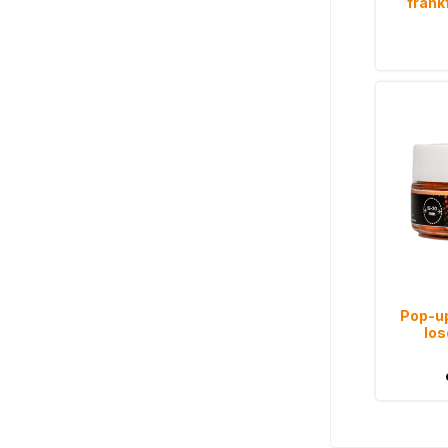
frank
Pop-up
lo