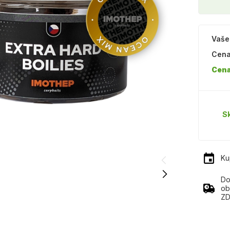
Vaše
Cena
Cena
S
Ku
Do
ob
ZD