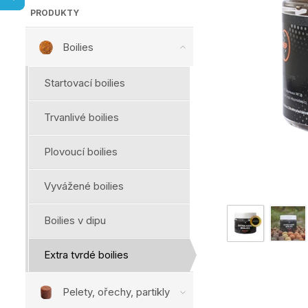
PRODUKTY
Boilies
Startovací boilies
Trvanlivé boilies
Plovoucí boilies
Vyvážené boilies
Boilies v dipu
Extra tvrdé boilies
Pelety, ořechy, partikly