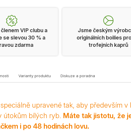
 členem VIP clubu a
Jsme českým výrob
e se slevou 30 % a
originálních boilies pr
ravou zdarma
trofejních kaprů
nosti
Varianty produktu
Diskuze a poradna
s speciálně upravené tak, aby především v 
y útokům bílých ryb.
Máte tak jistotu, že 
čkem i po 48 hodinách lovu.