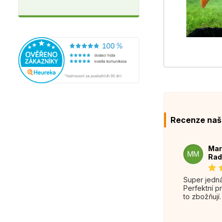
Recenze naš
Mar
MM
Rad
Super jednání.
Perfektní p
to zbožňují.