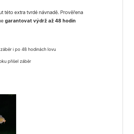
nout této extra tvrdé návnadě. Prověřena
eme
garantovat výdrž až 48 hodin
y záběr i po 48 hodinách lovu
oku přišel záběr