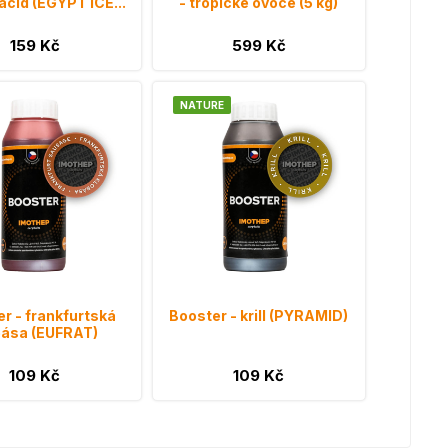
acid (EGYPT ICE...
- tropické ovoce (5 kg)
159 Kč
599 Kč
NATURE
r - frankfurtská
Booster - krill (PYRAMID)
bása (EUFRAT)
109 Kč
109 Kč