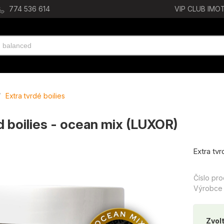
774 536 614
VIP CLUB IMOT
/
Extra tvrdé boilies
d boilies - ocean mix (LUXOR)
Extra tvr
Číslo pr
Výrobce
Zvolt