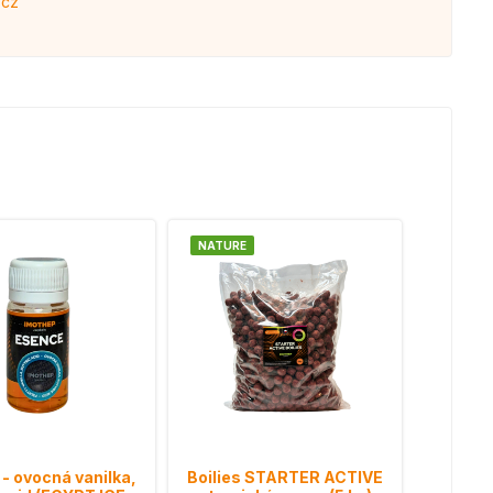
.cz
NATURE
- ovocná vanilka,
Boilies STARTER ACTIVE