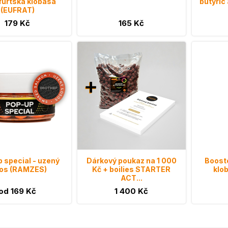
furtská klobása
butyric 
(EUFRAT)
179 Kč
165 Kč
 special - uzený
Dárkový poukaz na 1 000
Booste
sos (RAMZES)
Kč + boilies STARTER
klo
ACT...
od 169 Kč
1 400 Kč