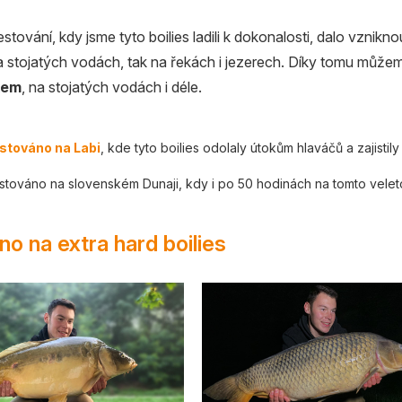
estování, kdy jsme tyto boilies ladili k dokonalosti, dalo vznik
na stojatých vodách, tak na řekách i jezerech. Díky tomu můž
kem
, na stojatých vodách i déle.
stováno na Labi
, kde tyto boilies odolaly útokům hlaváčů a zajistil
stováno na slovenském Dunaji, kdy i po 50 hodinách na tomto velet
o na extra hard boilies