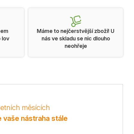
cem
Máme to nejčerstvější zboží! U
o lov
nás ve skladu se nic dlouho
neohřeje
letních měsících
je vaše nástraha stále