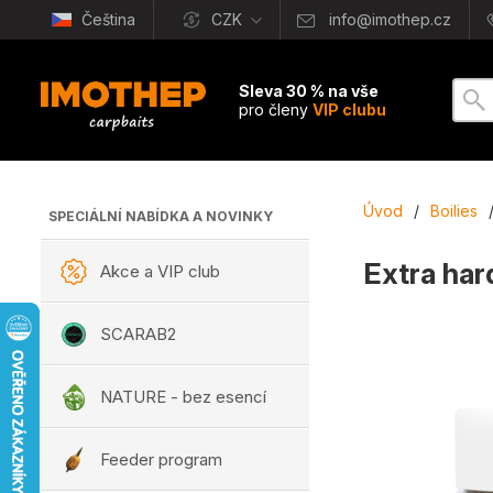
Čeština
CZK
info@imothep.cz
Sleva 30 % na vše
pro členy
VIP clubu
Úvod
/
Boilies
SPECIÁLNÍ NABÍDKA A NOVINKY
Extra har
Akce a VIP club
SCARAB2
NATURE - bez esencí
Feeder program