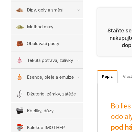
Dipy, gely a směsi
Method mixy
Staňte se
nakupujt
Obalovací pasty
dop
Tekutá potrava, zálivky
Popis
Vlast
Esence, oleje a emulze
Bižuterie, zámky, zátěže
Boilie
Kbelíky, dózy
odolal
pod há
Kolekce IMOTHEP