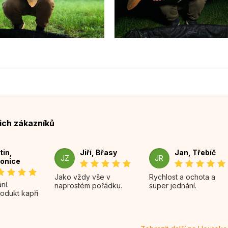
ich zákazníků
tin,
Jiří, Břasy
Jan, Třebíč
JZ
JR
onice
Jako vždy vše v
Rychlost a ochota a
naprostém pořádku.
super jednání.
rodukt kapři