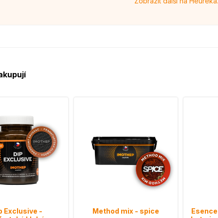
Zobrazit další na Heureka
akupují
p Exclusive -
Method mix - spice
Esence 