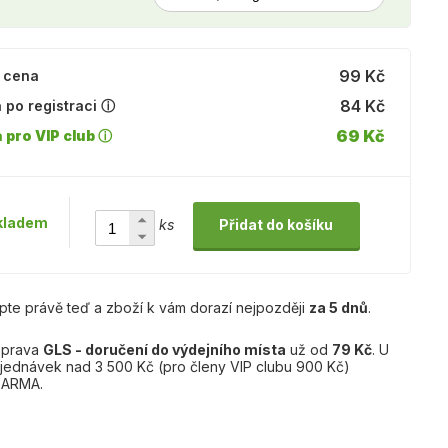
99 Kč
 cena
84 Kč
 po registraci ⓘ
69 Kč
 pro VIP club ⓘ
kladem
ks
Přidat do košíku
pte právě teď a zboží k vám dorazí nejpozději
za 5 dnů
.
prava
GLS - doručení do výdejního místa
už od
79 Kč
. U
jednávek nad 3 500 Kč (pro členy VIP clubu 900 Kč)
ARMA.