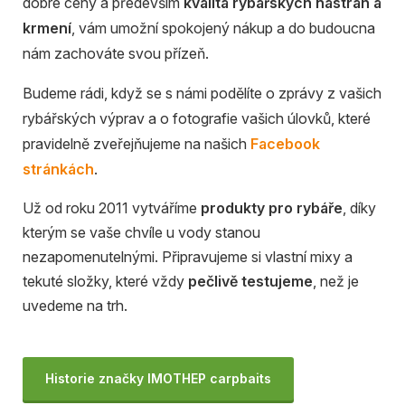
dobré ceny a především
kvalita rybářských nástrah a
krmení
, vám umožní spokojený nákup a do budoucna
nám zachováte svou přízeň.
Budeme rádi, když se s námi podělíte o zprávy z vašich
rybářských výprav a o fotografie vašich úlovků, které
pravidelně zveřejňujeme na našich
Facebook
stránkách
.
Už od roku 2011 vytváříme
produkty pro rybáře
, díky
kterým se vaše chvíle u vody stanou
nezapomenutelnými. Připravujeme si vlastní mixy a
tekuté složky, které vždy
pečlivě testujeme
, než je
uvedeme na trh.
Historie značky IMOTHEP carpbaits