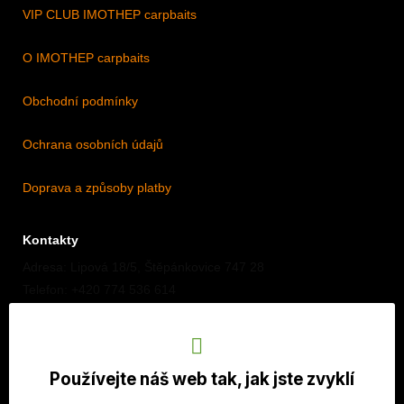
VIP CLUB IMOTHEP carpbaits
O IMOTHEP carpbaits
Obchodní podmínky
Ochrana osobních údajů
Doprava a způsoby platby
Kontakty
Adresa: Lipová 18/5, Štěpánkovice 747 28
Telefon: +420 774 536 614
E-mail: info@imothep.cz
Náš Facebook
Používejte náš web tak, jak jste zvyklí