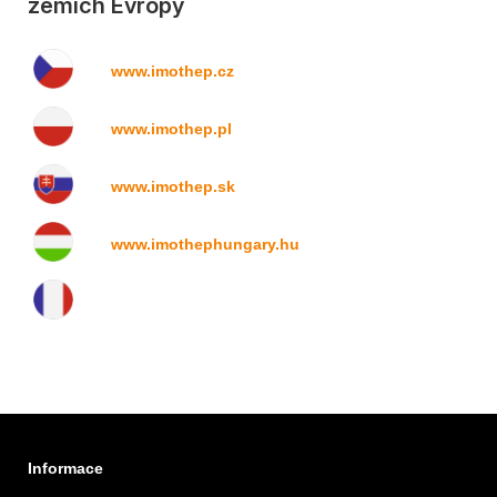
zemích Evropy
www.imothep.cz
www.imothep.pl
www.imothep.sk
www.imothephungary.hu
Informace