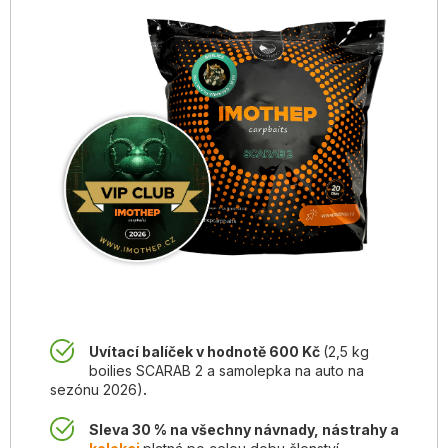
Uvítací balíček v hodnotě 600 Kč
(2,5 kg
boilies SCARAB 2
a samolepka na auto na
sezónu 2026)
.
S
leva 30 %
na všechny návnady, nástrahy a