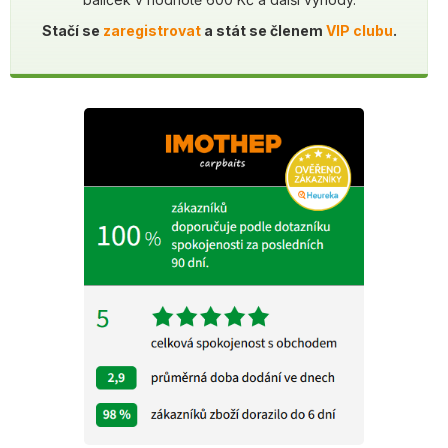
Stačí se
zaregistrovat
a stát se členem
VIP clubu
.