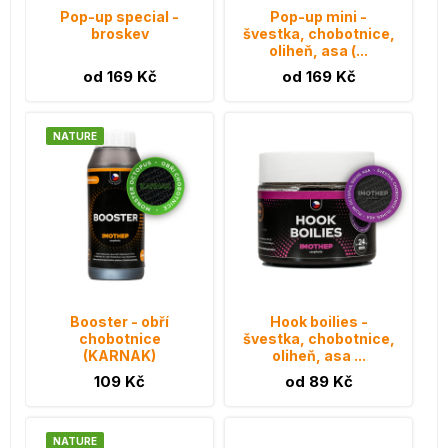
Pop-up special -
Pop-up mini -
broskev
švestka, chobotnice,
oliheň, asa (...
od 169 Kč
od 169 Kč
NATURE
Booster - obří
Hook boilies -
chobotnice
švestka, chobotnice,
(KARNAK)
oliheň, asa ...
109 Kč
od 89 Kč
NATURE