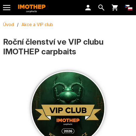
Úvod
/
Akce a VIP club
Roční členství ve VIP clubu
IMOTHEP carpbaits