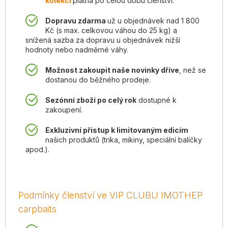
kolekci
platná po celou dobu členství.
Dopravu zdarma
už u objednávek nad 1 800
Kč (s max. celkovou váhou do 25 kg) a
snížená sazba za dopravu u objednávek nižší
hodnoty nebo nadměrné váhy.
Možnost zakoupit naše novinky dříve
, než se
dostanou do běžného prodeje.
Sezónní zboží po celý rok
dostupné k
zakoupení.
Exkluzivní přístup k limitovaným edicím
našich produktů (trika, mikiny, speciální balíčky
apod.).
Podmínky členství ve VIP CLUBU IMOTHEP
carpbaits