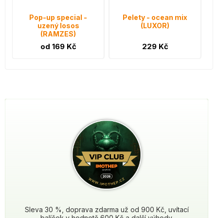
Pop-up special -
Pelety - ocean mix
uzený losos
(LUXOR)
(RAMZES)
od 169 Kč
229 Kč
Sleva 30 %, doprava zdarma už od 900 Kč, uvítací
balíček v hodnotě 600 Kč a další výhody.