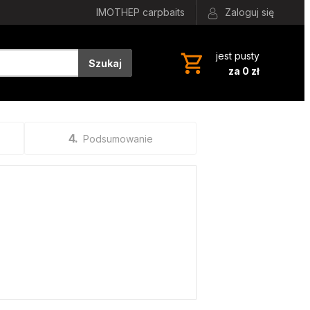
IMOTHEP carpbaits
Zaloguj się
jest pusty
Szukaj
za 0 zł
4
Podsumowanie