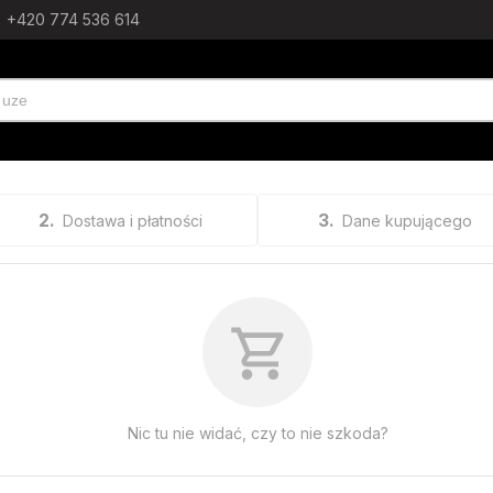
+420 774 536 614
2
3
Dostawa i płatności
Dane kupującego
Nic tu nie widać, czy to nie szkoda?