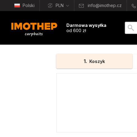
Polski
PLN
info@imothep.cz
Darmowa wysyłka
od 600 zł
1
Koszyk