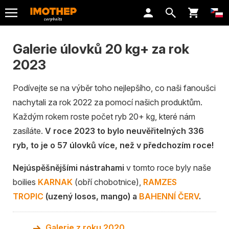
Galerie úlovků 20 kg+ za rok
2023
Podívejte se na výběr toho nejlepšího, co naši fanoušci
nachytali za rok 2022 za pomocí našich produktům.
Každým rokem roste počet ryb 20+ kg, které nám
zasíláte.
V roce 2023 to bylo neuvěřitelných 336
ryb, to je o 57 úlovků více, než v předchozím roce!
Nejúspěšnějšími nástrahami
v tomto roce byly naše
boilies
KARNAK
(obří chobotnice),
RAMZES
TROPIC
(uzený losos, mango) a
BAHENNÍ ČERV
.
Galerie z roku 2020