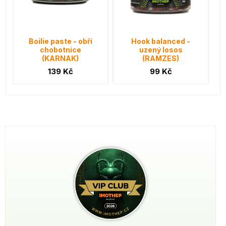
Boilie paste - obří
Hook balanced -
chobotnice
uzený losos
(KARNAK)
(RAMZES)
139 Kč
99 Kč