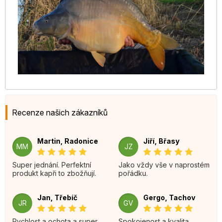
Recenze našich zákazníků
Martin, Radonice
Jiří, Břasy
MM
JZ
Super jednání. Perfektní
Jako vždy vše v naprostém
produkt kapři to zbožňují.
pořádku.
Jan, Třebíč
Gergo, Tachov
JR
GV
Rychlost a ochota a super
Spokojenost a kvalita.