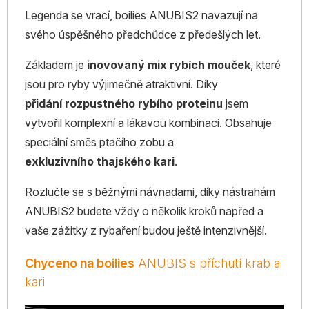
Legenda se vrací, boilies ANUBIS2 navazují na
svého úspěšného předchůdce z předešlých let.
Základem je
inovovaný mix rybích mouček
, které
jsou pro ryby výjimečně atraktivní. Díky
přidání rozpustného rybího proteinu
jsem
vytvořil komplexní a lákavou kombinaci. Obsahuje
speciální směs ptačího zobu a
exkluzivního thajského kari
.
Rozlučte se s běžnými návnadami, díky nástrahám
ANUBIS2 budete vždy o několik kroků napřed a
vaše zážitky z rybaření budou ještě intenzivnější.
Chyceno na boilies
ANUBIS s příchutí krab a
kari