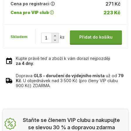
271 Kč
Cena po registraci ⓘ
223 Kč
Cena pro VIP club ⓘ
Skladem
ks
Přidat do košíku
Kupte právě teď a zboží k vám dorazí nejpozději
za 4 dny
.
Doprava
GLS - doručení do výdejního místa
už od
79
Kč
. U objednávek nad 3 500 Kč (pro členy VIP clubu
900 Kč) ZDARMA.
Staňte se členem VIP clubu a nakupujte
se slevou 30 % a dopravou zdarma