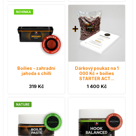
NOVINKA
Boilies - zahradní
Dárkový poukaz na 1
jahoda s chilli
000 Kč + boilies
STARTER ACT...
319 Kč
1 400 Kč
NATURE