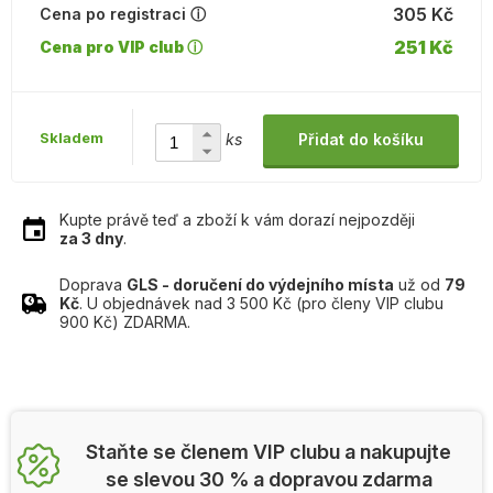
305 Kč
Cena po registraci ⓘ
251 Kč
Cena pro VIP club ⓘ
Skladem
ks
Přidat do košíku
Kupte právě teď a zboží k vám dorazí nejpozději
za 3 dny
.
Doprava
GLS - doručení do výdejního místa
už od
79
Kč
. U objednávek nad 3 500 Kč (pro členy VIP clubu
900 Kč) ZDARMA.
Staňte se členem VIP clubu a nakupujte
se slevou 30 % a dopravou zdarma