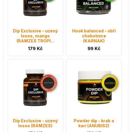
Dip Exclusive - uzený
Hook balanced - obří
losos, mango
chobotnice
(RAMZES TROPI...
(KARNAK)
179 Kč
99 Kč
Dip Exclusive - uzený
Powder dip - krab a
losos (RAMZES)
kari (ANUBIS2)