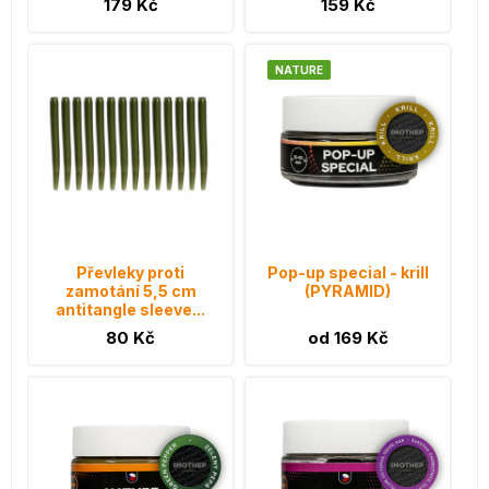
179 Kč
159 Kč
NATURE
Převleky proti
Pop-up special - krill
zamotání 5,5 cm
(PYRAMID)
antitangle sleeve...
80 Kč
od 169 Kč