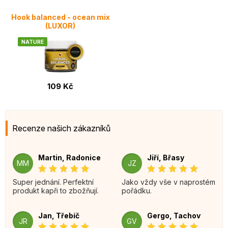
Hook balanced - ocean mix
(LUXOR)
NATURE
109 Kč
Recenze našich zákazníků
Martin, Radonice
Jiří, Břasy
MM
JZ
Super jednání. Perfektní
Jako vždy vše v naprostém
produkt kapři to zbožňují.
pořádku.
Jan, Třebíč
Gergo, Tachov
JR
GV