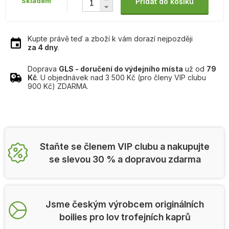
Skladem
Přidat do košíku
Kupte právě teď a zboží k vám dorazí nejpozději
za 4 dny
.
Doprava
GLS - doručení do výdejního místa
už od
79
Kč
. U objednávek nad 3 500 Kč (pro členy VIP clubu
900 Kč) ZDARMA.
Staňte se členem VIP clubu a nakupujte
se slevou 30 % a dopravou zdarma
Jsme českým výrobcem originálních
boilies pro lov trofejních kaprů