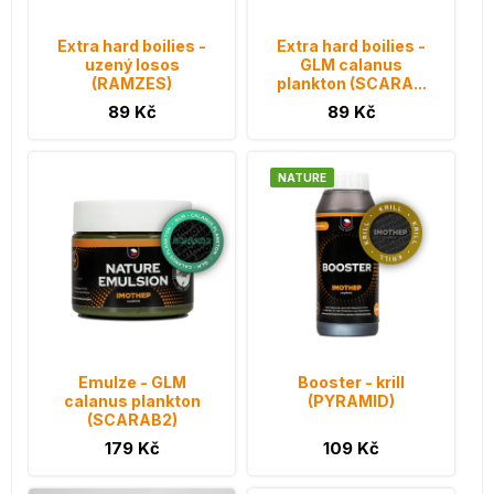
Extra hard boilies -
Extra hard boilies -
uzený losos
GLM calanus
(RAMZES)
plankton (SCARA...
89 Kč
89 Kč
NATURE
Emulze - GLM
Booster - krill
calanus plankton
(PYRAMID)
(SCARAB2)
179 Kč
109 Kč