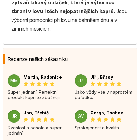
vytváří lákavý obláček, který je výbornou
zbraní v lovu i těch nejopatrnějších kaprů.
Jsou
výborní pomocníci při lovu na bahnitém dnu a v
zimních měsících.
Recenze našich zákazníků
Martin, Radonice
Jiří, Břasy
MM
JZ
Super jednání. Perfektní
Jako vždy vše v naprostém
produkt kapři to zbožňují.
pořádku.
Jan, Třebíč
Gergo, Tachov
JR
GV
Rychlost a ochota a super
Spokojenost a kvalita.
jednání.