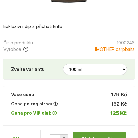
Exkluzivní dip s příchutí krillu.
Číslo produktu
1000246
Výrobce
IMOTHEP carpbaits
Zvolte variantu
179 Kč
Vaše cena
152 Kč
Cena po registraci ⓘ
125 Kč
Cena pro VIP club ⓘ