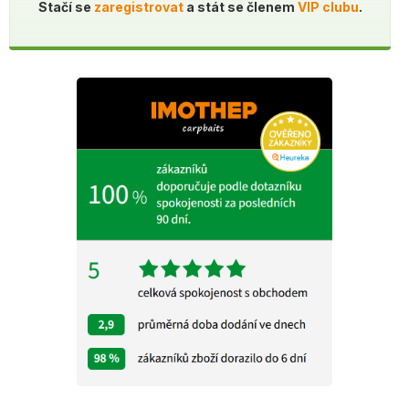
Stačí se
zaregistrovat
a stát se členem
VIP clubu
.