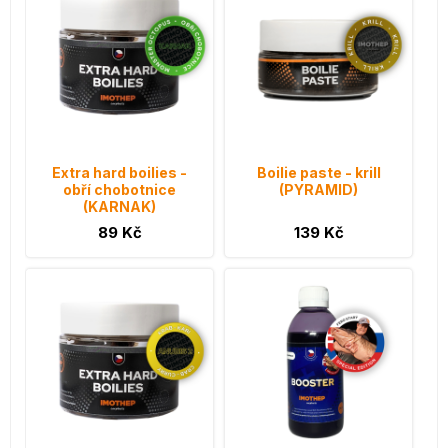
Extra hard boilies -
Boilie paste - krill
obří chobotnice
(PYRAMID)
(KARNAK)
89 Kč
139 Kč