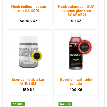
Hook boilies - ocean
Hook balanced - GLM
mix (LUXOR)
calanus plankton
(SCARAB2)
od 105 Kč
99 Kč
Esence - krab a kari
Booster - zahradní
(ANUBIS2)
jahoda
159 Kč
109 Kč
NATURE
NATURE