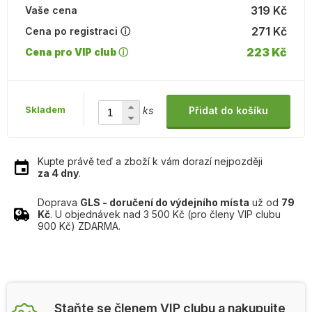
319 Kč
Vaše cena
271 Kč
Cena po registraci ⓘ
223 Kč
Cena pro VIP club ⓘ
Skladem
ks
Přidat do košíku
Kupte právě teď a zboží k vám dorazí nejpozději
za 4 dny
.
Doprava
GLS - doručení do výdejního místa
už od
79
Kč
. U objednávek nad 3 500 Kč (pro členy VIP clubu
900 Kč) ZDARMA.
Staňte se členem VIP clubu a nakupujte