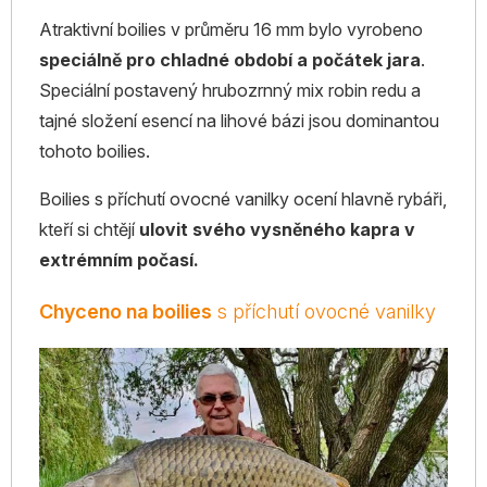
Atraktivní boilies v průměru 16 mm bylo vyrobeno
speciálně pro chladné období a počátek jara
.
Speciální postavený hrubozrnný mix robin redu a
tajné složení esencí na lihové bázi jsou dominantou
tohoto boilies.
Boilies s příchutí ovocné vanilky ocení hlavně rybáři,
kteří si chtějí
ulovit svého vysněného kapra v
extrémním počasí.
Chyceno na boilies
s příchutí ovocné vanilky