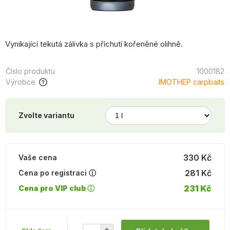
Vynikající tekutá zálivka s příchutí kořeněné olihně.
Číslo produktu
1000182
Výrobce
IMOTHEP carpbaits
Zvolte variantu
330 Kč
Vaše cena
281 Kč
Cena po registraci ⓘ
231 Kč
Cena pro VIP club ⓘ