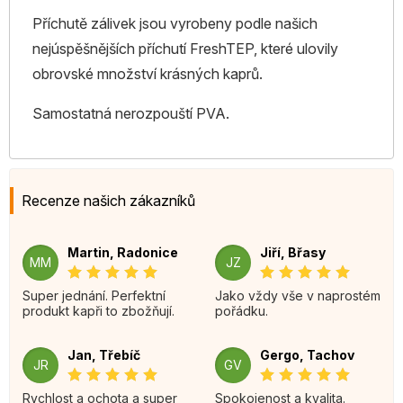
Příchutě zálivek jsou vyrobeny podle našich
nejúspěšnějších příchutí FreshTEP, které ulovily
obrovské množství krásných kaprů.
Samostatná nerozpouští PVA.
Recenze našich zákazníků
Martin, Radonice
Jiří, Břasy
MM
JZ
Super jednání. Perfektní
Jako vždy vše v naprostém
produkt kapři to zbožňují.
pořádku.
Jan, Třebíč
Gergo, Tachov
JR
GV
Rychlost a ochota a super
Spokojenost a kvalita.