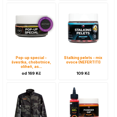
Pop-up special -
Stalking pelets - mix
švestka, chobotnice,
ovoce (NEFERTITI)
oliheň, as...
od 169 Kč
109 Kč