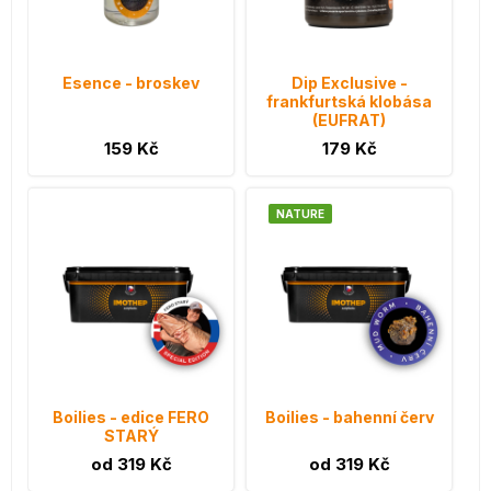
Esence - broskev
Dip Exclusive -
frankfurtská klobása
(EUFRAT)
159 Kč
179 Kč
NATURE
Boilies - edice FERO
Boilies - bahenní červ
STARÝ
od 319 Kč
od 319 Kč