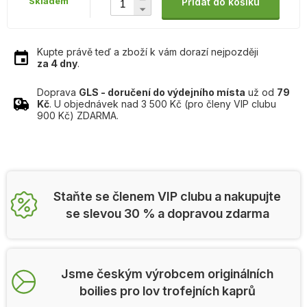
Skladem
Přidat do košíku
Kupte právě teď a zboží k vám dorazí nejpozději
za 4 dny
.
Doprava
GLS - doručení do výdejního místa
už od
79
Kč
. U objednávek nad 3 500 Kč (pro členy VIP clubu
900 Kč) ZDARMA.
Staňte se členem VIP clubu a nakupujte
se slevou 30 % a dopravou zdarma
Jsme českým výrobcem originálních
boilies pro lov trofejních kaprů