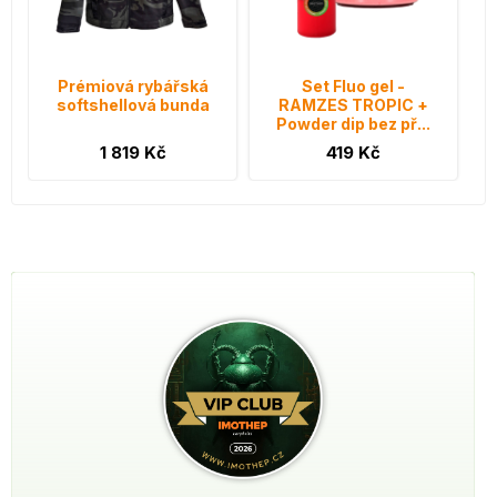
Prémiová rybářská
Set Fluo gel -
softshellová bunda
RAMZES TROPIC +
Powder dip bez př...
1 819 Kč
419 Kč