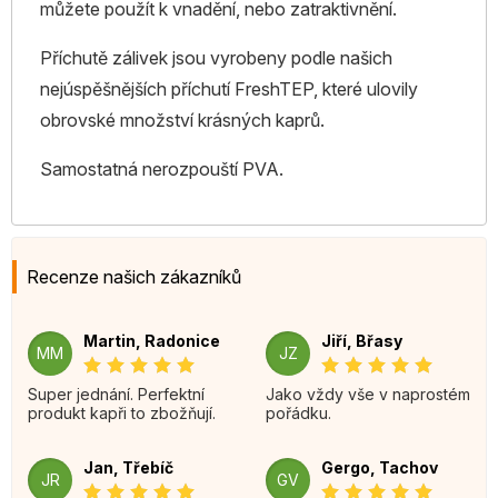
můžete použít k vnadění, nebo zatraktivnění.
Příchutě zálivek jsou vyrobeny podle našich
nejúspěšnějších příchutí FreshTEP, které ulovily
obrovské množství krásných kaprů.
Samostatná nerozpouští PVA.
Recenze našich zákazníků
Martin, Radonice
Jiří, Břasy
MM
JZ
Super jednání. Perfektní
Jako vždy vše v naprostém
produkt kapři to zbožňují.
pořádku.
Jan, Třebíč
Gergo, Tachov
JR
GV