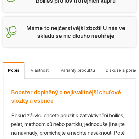
boilies pro lov trofejních kaprů
Máme to nejčerstvější zboží! U nás ve
skladu se nic dlouho neohřeje
Popis
Vlastnosti
Varianty produktu
Diskuze a porad
Booster doplněný o nejkvalitnější chuťové
složky a esence
Pokud zálivku chcete použít k zatraktivnění boilies,
pelet, methodmixů nebo partiklů, jednoduše ji nalijte
na návnady, promíchejte a nechte nasáknout. Poté