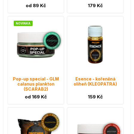
od 89 Kč
179 Kč
NOVINKA
Pop-up special - GLM
Esence - kořeněná
calanus plankton
oliheň (KLEOPATRA)
(SCARAB2)
od 169 Kč
159 Kč