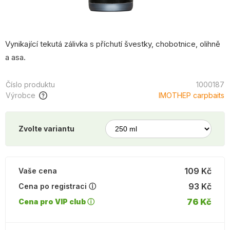
Vynikající tekutá zálivka s příchutí švestky, chobotnice, olihně
a asa.
Číslo produktu
1000187
Výrobce
IMOTHEP carpbaits
Zvolte variantu
109 Kč
Vaše cena
93 Kč
Cena po registraci ⓘ
76 Kč
Cena pro VIP club ⓘ