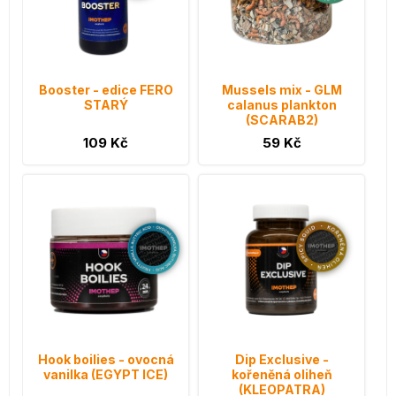
Booster - edice FERO
Mussels mix - GLM
STARÝ
calanus plankton
(SCARAB2)
109 Kč
59 Kč
Hook boilies - ovocná
Dip Exclusive -
vanilka (EGYPT ICE)
kořeněná oliheň
(KLEOPATRA)