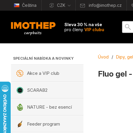
Čeština
CZK
info@imothep.cz
Sleva 30 % na vše
pro členy
VIP clubu
Úvod
/
Dipy, ge
SPECIÁLNÍ NABÍDKA A NOVINKY
Fluo gel
Akce a VIP club
SCARAB2
NATURE - bez esencí
Feeder program