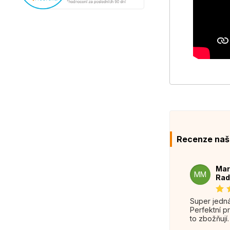
Recenze naš
Mar
MM
Rad
Super jednání.
Perfektní p
to zbožňují.