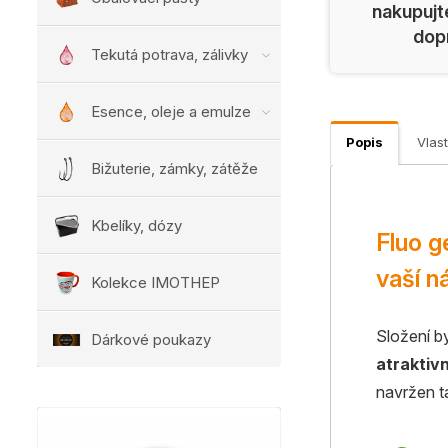
nakupujt
dop
Tekutá potrava, zálivky
Esence, oleje a emulze
Popis
Vlast
Bižuterie, zámky, zátěže
Kbelíky, dózy
Fluo g
vaší n
Kolekce IMOTHEP
Složení b
Dárkové poukazy
atraktivn
navržen t