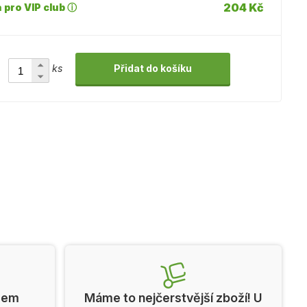
204 Kč
 pro VIP club ⓘ
ks
Přidat do košíku
cem
Máme to nejčerstvější zboží! U