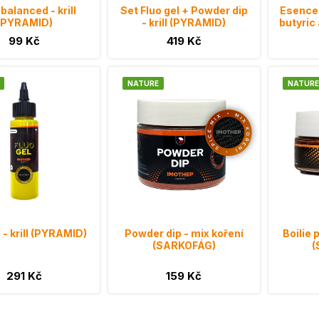
balanced - krill
Set Fluo gel + Powder dip
Esence 
(PYRAMID)
- krill (PYRAMID)
butyric 
99 Kč
419 Kč
NATURE
NATURE
l - krill (PYRAMID)
Powder dip - mix koření
Boilie 
(SARKOFÁG)
(
291 Kč
159 Kč