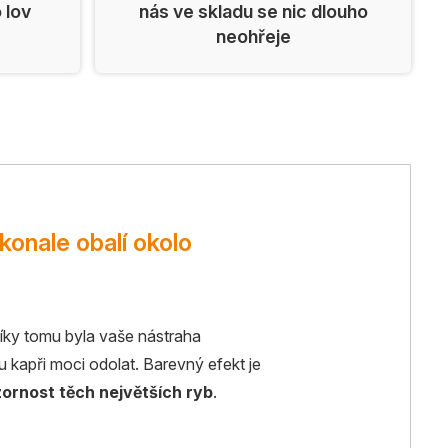
o lov
nás ve skladu se nic dlouho
neohřeje
okonale obalí okolo
íky tomu byla vaše nástraha
 kapři moci odolat. Barevný efekt je
ornost těch největších ryb
.