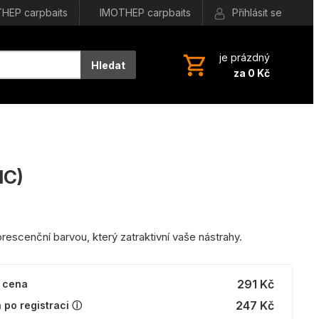
HEP carpbaits
IMOTHEP carpbaits
Přihlásit se
je prázdný
Hledat
za 0 Kč
IC)
orescenční barvou, který zatraktivní vaše nástrahy.
291 Kč
 cena
247 Kč
 po registraci ⓘ