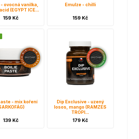
- ovocná vanilka,
Emulze - chilli
acid (EGYPT ICE...
159 Kč
159 Kč
paste - mix koření
Dip Exclusive - uzený
SARKOFÁG)
losos, mango (RAMZES
TROPI...
139 Kč
179 Kč