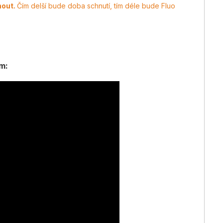
nout.
Čím delší bude doba schnutí, tím déle bude Fluo
m: