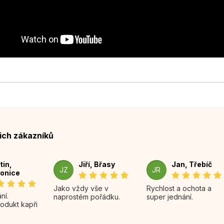
ich zákazníků
tin,
Jiří, Břasy
Jan, Třebíč
JZ
JR
onice
Jako vždy vše v
Rychlost a ochota a
naprostém pořádku.
super jednání.
rodukt kapři