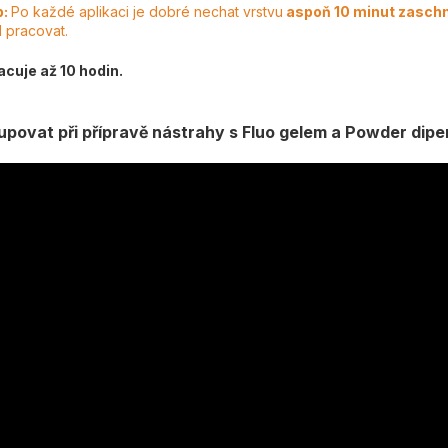
p:
Po každé aplikaci je dobré nechat vrstvu
aspoň 10 minut zasch
l pracovat.
acuje až 10 hodin.
upovat při přípravě nástrahy s Fluo gelem a Powder dipe