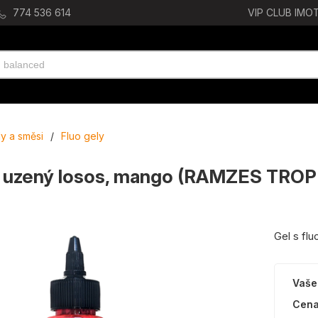
774 536 614
VIP CLUB IMOT
ly a směsi
/
Fluo gely
 - uzený losos, mango (RAMZES TROP
Gel s flu
Vaše
Cena