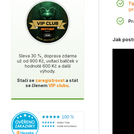
Ti
ge
Pr
Jak post
Sleva 30 %, doprava zdarma
už od 900 Kč, uvítací balíček v
hodnotě 600 Kč a další
výhody.
Stačí se
zaregistrovat
a stát
se členem
VIP clubu
.