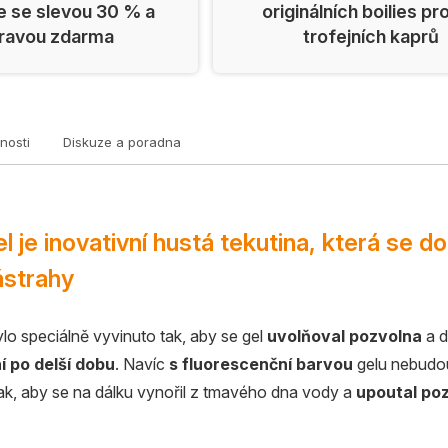
e se slevou 30 % a
originálních boilies pr
ravou zdarma
trofejních kaprů
nosti
Diskuze a poradna
el je inovativní hustá tekutina, která se d
ástrahy
ylo speciálně vyvinuto tak, aby se gel
uvolňoval pozvolna
a d
í po delší dobu
. Navíc
s fluorescenční barvou
gelu nebudou
ak, aby se na dálku vynořil z tmavého dna vody a
upoutal poz