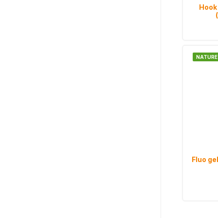
Hook 
NATURE
Fluo ge