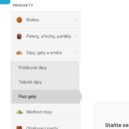
PRODUKTY
Boilies
Pelety, ořechy, partikly
Dipy, gely a směsi
Práškové dipy
Tekuté dipy
Fluo gely
Method mixy
Staňte se
Obalovací pasty