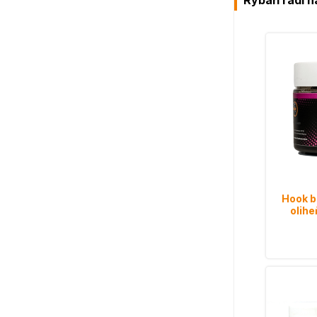
Rybáři rádi n
Hook b
olih