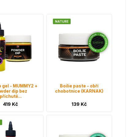
NATURE
uo gel - MUMMY2 +
Boilie paste - obří
wder dip bez
chobotnice (KARNAK)
příchutě...
419 Kč
139 Kč