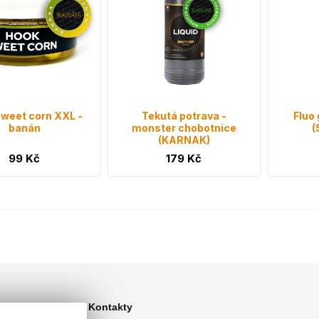
weet corn XXL -
Tekutá potrava -
Fluo 
banán
monster chobotnice
(
(KARNAK)
99 Kč
179 Kč
Kontakty