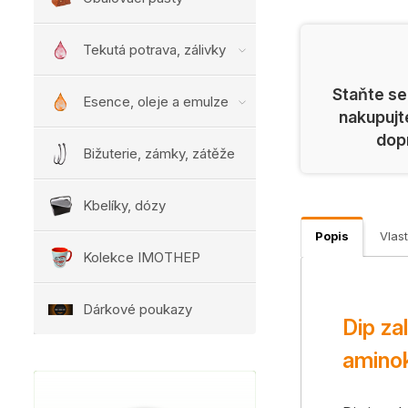
Tekutá potrava, zálivky
Staňte se
Esence, oleje a emulze
nakupujt
dop
Bižuterie, zámky, zátěže
Kbelíky, dózy
Popis
Vlast
Kolekce IMOTHEP
Dárkové poukazy
Dip za
aminok