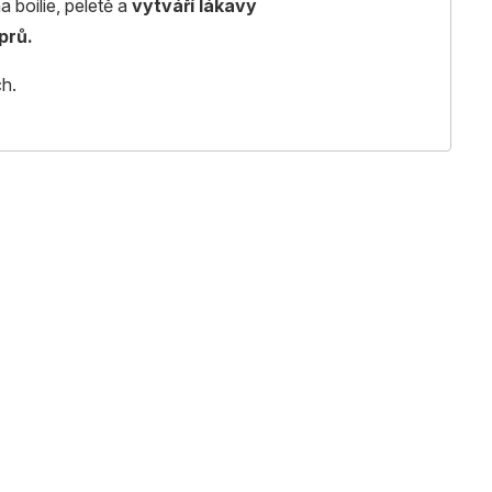
a boilie, peletě a
vytváří lákavý
prů.
ch.