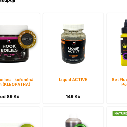
akupují
oilies - kořeněná
Liquid ACTIVE
Set Fl
eň (KLEOPATRA)
Po
od 89 Kč
149 Kč
NATURE