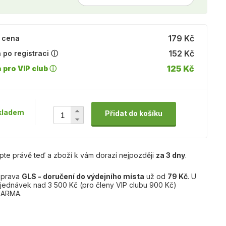
179 Kč
 cena
152 Kč
 po registraci ⓘ
125 Kč
 pro VIP club ⓘ
kladem
Přidat do košíku
pte právě teď a zboží k vám dorazí nejpozději
za 3 dny
.
prava
GLS - doručení do výdejního místa
už od
79 Kč
. U
jednávek nad 3 500 Kč (pro členy VIP clubu 900 Kč)
ARMA.