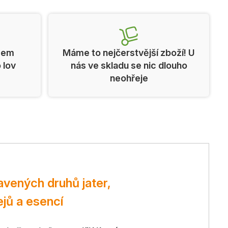
cem
Máme to nejčerstvější zboží! U
o lov
nás ve skladu se nic dlouho
neohřeje
avených druhů jater,
jů a esencí