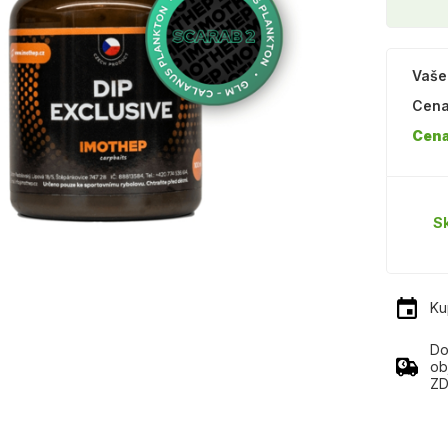
Vaše
Cena
Cena
S
Ku
Do
ob
ZD