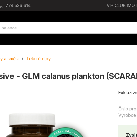
774 536 614
VIP CLUB IMOT
ly a směsi
/
Tekuté dipy
usive - GLM calanus plankton (SCARA
Exkluziv
Číslo pr
Výrobce
Zvolt