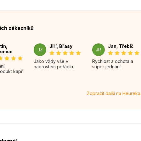
ich zákazníků
tin,
Jiří, Břasy
Jan, Třebíč
JZ
JR
onice
Jako vždy vše v
Rychlost a ochota a
naprostém pořádku.
super jednání.
rodukt kapři
Zobrazit další na Heureka