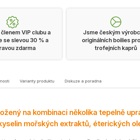
 členem VIP clubu a
Jsme českým výrob
e se slevou 30 % a
originálních boilies pr
ravou zdarma
trofejních kaprů
nosti
Varianty produktu
Diskuze a poradna
ložený na kombinaci několika tepelně upr
yselin mořských extraktů, éterických ole