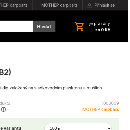
HEP carpbaits
IMOTHEP carpbaits
Přihlásit se
je prázdný
Hledat
za 0 Kč
B2)
ní dip založený na sladkovodním planktonu a mušlích
oduktu
1000609
IMOTHEP carpbaits
e variantu