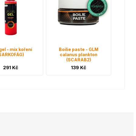
gel - mix koření
Boilie paste - GLM
SARKOFÁG)
calanus plankton
(SCARAB2)
291 Kč
139 Kč