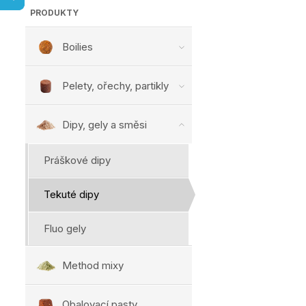
PRODUKTY
Boilies
Pelety, ořechy, partikly
Dipy, gely a směsi
Práškové dipy
Tekuté dipy
Fluo gely
Method mixy
Obalovací pasty