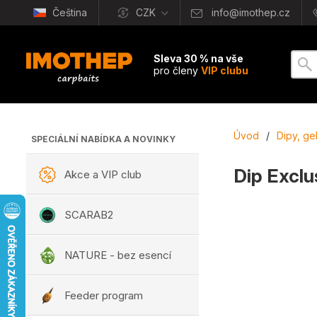
Čeština
CZK
info@imothep.cz
Sleva 30 % na vše
pro členy
VIP clubu
Úvod
/
Dipy, ge
SPECIÁLNÍ NABÍDKA A NOVINKY
Dip Excl
Akce a VIP club
SCARAB2
NATURE - bez esencí
Feeder program