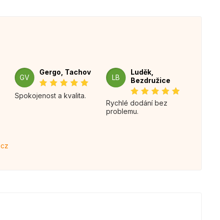
Gergo, Tachov
Luděk,
GV
LB
Bezdružice
Spokojenost a kvalita.
Rychlé dodání bez
problemu.
.cz