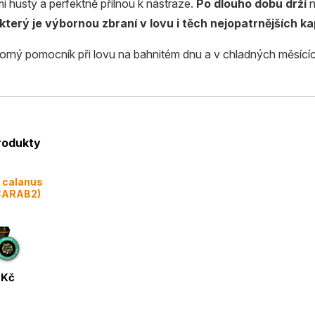
mi hustý a perfektně přilnou k nástraze.
Po dlouho dobu drží
n
který je výbornou zbraní v lovu i těch nejopatrnějších ka
borný pomocník při lovu na bahnitém dnu a v chladných měsící
produkty
M calanus
SCARAB2)
 Kč