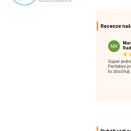
Recenze naš
Mar
MM
Rad
Super jednání.
Perfektní p
to zbožňují.