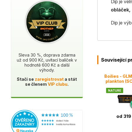
Dip je vel
obláček, 
Dip je vý
Sleva 30 %, doprava zdarma
Související 
už od 900 Kč, uvítací balíček v
hodnotě 600 Kč a další
výhody.
Boilies - GL
Stačí se
zaregistrovat
a stát
plankton (
se členem
VIP clubu
.
NATURE
od 319