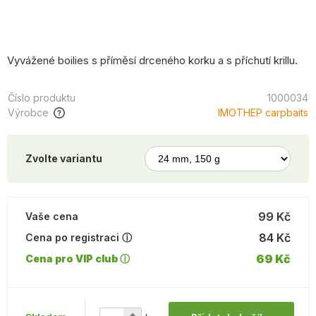
Vyvážené boilies s příměsí drceného korku a s příchutí krillu.
Číslo produktu
1000034
Výrobce
IMOTHEP carpbaits
Zvolte variantu
99 Kč
Vaše cena
84 Kč
Cena po registraci ⓘ
69 Kč
Cena pro VIP club ⓘ