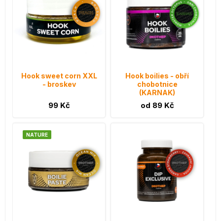
Hook sweet corn XXL
Hook boilies - obří
- broskev
chobotnice
(KARNAK)
99 Kč
od 89 Kč
NATURE