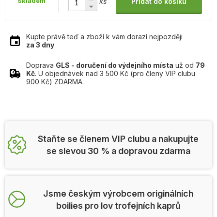
Skladem
ks
Přidat do košíku
Kupte právě teď a zboží k vám dorazí nejpozději
za 3 dny
.
Doprava
GLS - doručení do výdejního místa
už od
79
Kč
. U objednávek nad 3 500 Kč (pro členy VIP clubu
900 Kč) ZDARMA.
Staňte se členem VIP clubu a nakupujte
se slevou 30 % a dopravou zdarma
Jsme českým výrobcem originálních
boilies pro lov trofejních kaprů