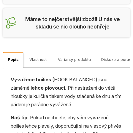
Máme to nejčerstvější zboží! U nás ve
skladu se nic dlouho neohřeje
Popis
Vlastnosti
Varianty produktu
Diskuze a porad
Vyvážené boilies
(HOOK BALANCED) jsou
záměrně
lehce plovoucí.
Při nastražení do větší
hloubky je kulička tlakem vody stlačená ke dnu a tím
pádem je parádně vyvážená.
Náš tip:
Pokud nechcete, aby vám vyvážené
boilies lehce plavaly, doporučuji si na vlasový přívěs