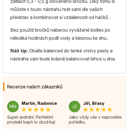
zatlačit 0,3 - 0,5 g olověného bročku. Díky tomu si
můžete s touto nástrahu hrát sami dle vašich
představ a kombinovat si vzdálenosti od háčků .
Bez použití bročků naberou vyvážené boilies po
několika hodinách podíl vody a klesnou ke dnu .
Náš tip:
Obalte balanced do tenké vrstvy pasty a
nástraha vám bude krásně balancovat lehce u dna.
Recenze našich zákazníků
Martin, Radonice
Jiří, Břasy
MM
JZ
Super jednání. Perfektní
Jako vždy vše v naprostém
produkt kapři to zbožňují.
pořádku.