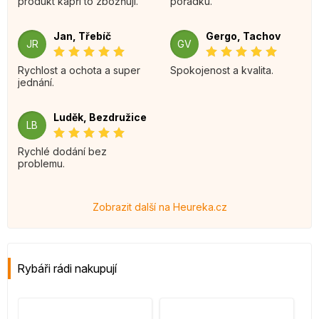
produkt kapři to zbožňují.
pořádku.
Jan, Třebíč
Gergo, Tachov
JR
GV
Rychlost a ochota a super
Spokojenost a kvalita.
jednání.
Luděk, Bezdružice
LB
Rychlé dodání bez
problemu.
Zobrazit další na Heureka.cz
Rybáři rádi nakupují