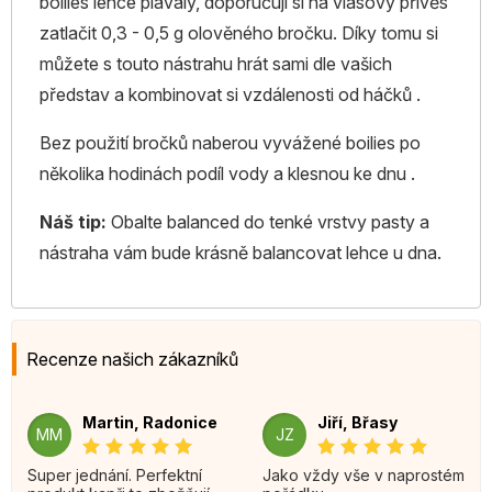
boilies lehce plavaly, doporučuji si na vlasový přívěs
zatlačit 0,3 - 0,5 g olověného bročku. Díky tomu si
můžete s touto nástrahu hrát sami dle vašich
představ a kombinovat si vzdálenosti od háčků .
Bez použití bročků naberou vyvážené boilies po
několika hodinách podíl vody a klesnou ke dnu .
Náš tip:
Obalte balanced do tenké vrstvy pasty a
nástraha vám bude krásně balancovat lehce u dna.
Recenze našich zákazníků
Martin, Radonice
Jiří, Břasy
MM
JZ
Super jednání. Perfektní
Jako vždy vše v naprostém