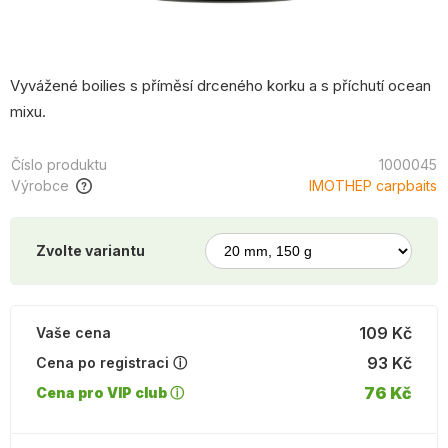
Vyvážené boilies s příměsí drceného korku a s příchutí ocean
mixu.
Číslo produktu
1000045
Výrobce
IMOTHEP carpbaits
Zvolte variantu
109 Kč
Vaše cena
93 Kč
Cena po registraci ⓘ
76 Kč
Cena pro VIP club ⓘ