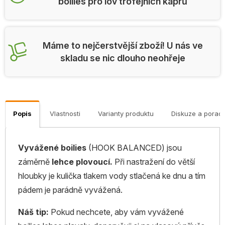
boilies pro lov trofejních kaprů
Máme to nejčerstvější zboží! U nás ve
skladu se nic dlouho neohřeje
Popis
Vlastnosti
Varianty produktu
Diskuze a porad
Vyvážené boilies
(HOOK BALANCED) jsou
záměrně
lehce plovoucí.
Při nastražení do větší
hloubky je kulička tlakem vody stlačená ke dnu a tím
pádem je parádně vyvážená.
Náš tip:
Pokud nechcete, aby vám vyvážené