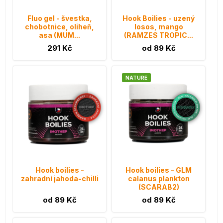
Fluo gel - švestka,
Hook Boilies - uzený
chobotnice, oliheň,
losos, mango
asa (MUM...
(RAMZES TROPIC...
291 Kč
od 89 Kč
NATURE
Hook boilies -
Hook boilies - GLM
zahradní jahoda-chilli
calanus plankton
(SCARAB2)
od 89 Kč
od 89 Kč