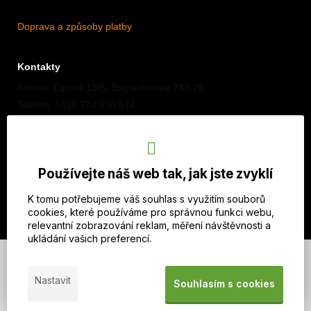
Doprava a způsoby platby
Kontakty
Adresa: Lipová 18/5, Štěpánkovice 747 28
Telefon: +420 774 536 614
E-mail: info@imothep.cz
Náš Facebook
Používejte náš web tak, jak jste zvyklí
Náš Instagram
K tomu potřebujeme váš souhlas s využitím souborů
cookies, které používáme pro správnou funkci webu,
relevantní zobrazování reklam, měření návštěvnosti a
ukládání vašich preferencí.
© 2026 WEXBO |
www.wexbo.com
|
Přihlásit se
Nastavit
Souhlasím s cookies