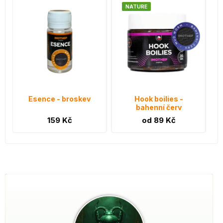
NATURE
Esence - broskev
Hook boilies -
bahenní červ
159 Kč
od 89 Kč