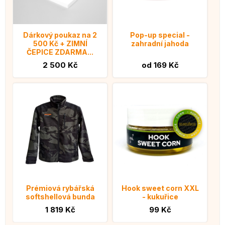
Dárkový poukaz na 2
Pop-up special -
500 Kč + ZIMNÍ
zahradní jahoda
ČEPICE ZDARMA...
2 500 Kč
od 169 Kč
Prémiová rybářská
Hook sweet corn XXL
softshellová bunda
- kukuřice
1 819 Kč
99 Kč