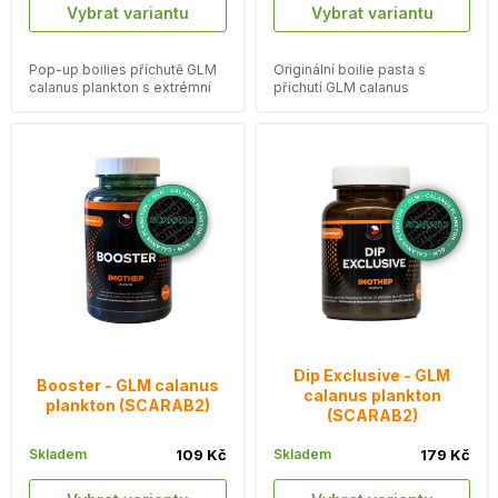
Vybrat variantu
Vybrat variantu
Pop-up boilies příchutě GLM
Originální boilie pasta s
calanus plankton s extrémní
příchutí GLM calanus
dlouhou vzplývavostí.
plankton.
Dip Exclusive - GLM
Booster - GLM calanus
calanus plankton
plankton (SCARAB2)
(SCARAB2)
Skladem
109 Kč
Skladem
179 Kč