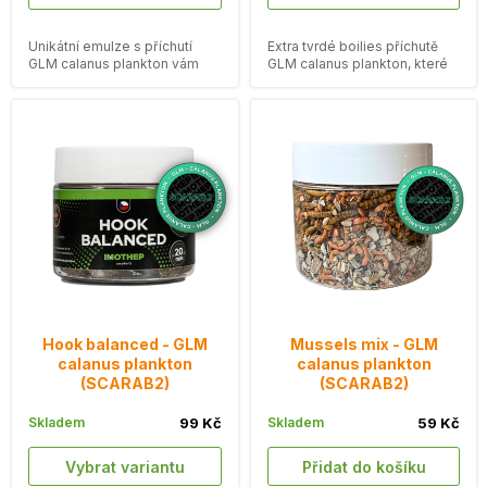
Unikátní emulze s příchutí
Extra tvrdé boilies příchutě
GLM calanus plankton vám
GLM calanus plankton, které
pomůže vytvořit
vydrží pod háčkem až 48
neodolatelnou návnadu.
hodin.
Hook balanced - GLM
Mussels mix - GLM
calanus plankton
calanus plankton
(SCARAB2)
(SCARAB2)
Skladem
99 Kč
Skladem
59 Kč
Vybrat variantu
Přidat do košíku