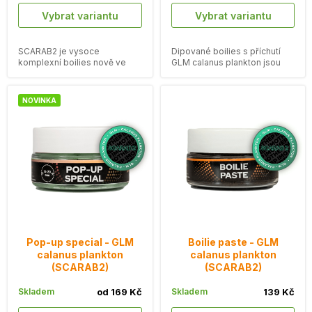
Vybrat variantu
Vybrat variantu
SCARAB2 je vysoce
Dipované boilies s příchutí
komplexní boilies nově ve
GLM calanus plankton jsou
verzi GLM calanus plankton.
určeny pro moderní kapraře.
NOVINKA
Pop-up special - GLM
Boilie paste - GLM
calanus plankton
calanus plankton
(SCARAB2)
(SCARAB2)
Skladem
od 169 Kč
Skladem
139 Kč