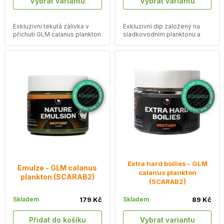
Vybrat variantu
Vybrat variantu
Exkluzivní tekutá zálivka v
Exkluzivní dip založený na
příchutí GLM calanus plankton
sladkovodním planktonu a
s kousky sladkovodních
mušlích
živočichů.
Extra hard boilies - GLM
Emulze - GLM calanus
calanus plankton
plankton (SCARAB2)
(SCARAB2)
Skladem
179 Kč
Skladem
89 Kč
Přidat do košíku
Vybrat variantu