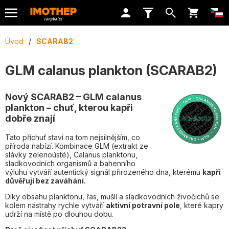
Úvod
/
SCARAB2
GLM calanus plankton (SCARAB2)
Nový SCARAB2 – GLM calanus
plankton – chuť, kterou kapři
dobře znají
Tato příchuť staví na tom nejsilnějším, co
příroda nabízí. Kombinace GLM (extrakt ze
slávky zelenoústé), Calanus planktonu,
sladkovodních organismů a bahenního
výluhu vytváří autentický signál přirozeného dna, kterému
kapři
důvěřují bez zaváhání.
Díky obsahu planktonu, řas, mušlí a sladkovodních živočichů se
kolem nástrahy rychle vytváří
aktivní potravní pole
, které kapry
udrží na místě po dlouhou dobu.