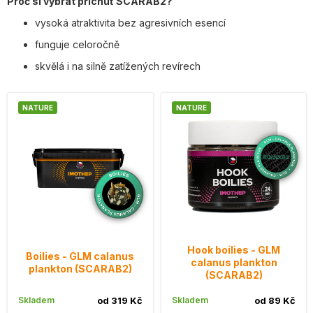
Proč si vybrat příchuť SCARAB2?
vysoká atraktivita bez agresivních esencí
funguje celoročně
skvělá i na silně zatížených revírech
NATURE
NATURE
Hook boilies - GLM
Boilies - GLM calanus
calanus plankton
plankton (SCARAB2)
(SCARAB2)
Skladem
od 319 Kč
Skladem
od 89 Kč