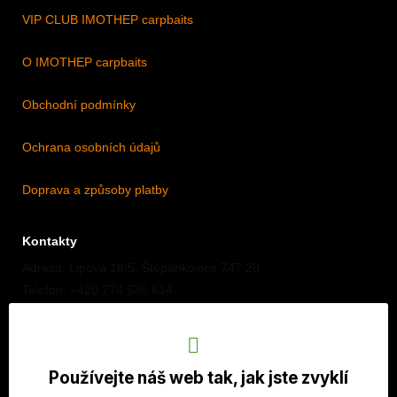
VIP CLUB IMOTHEP carpbaits
O IMOTHEP carpbaits
Obchodní podmínky
Ochrana osobních údajů
Doprava a způsoby platby
Kontakty
Adresa: Lipová 18/5, Štěpánkovice 747 28
Telefon: +420 774 536 614
E-mail: info@imothep.cz
Náš Facebook
Používejte náš web tak, jak jste zvyklí