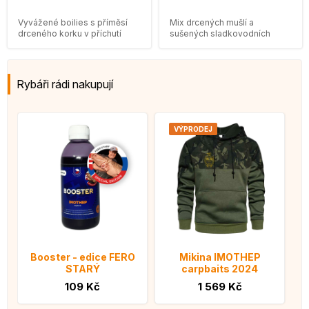
Vyvážené boilies s příměsí
Mix drcených mušlí a
drceného korku v příchutí
sušených sladkovodních
GLM calanus plankton.
živočichů.
Rybáři rádi nakupují
VÝPRODEJ
Booster - edice FERO
Mikina IMOTHEP
STARÝ
carpbaits 2024
109 Kč
1 569 Kč