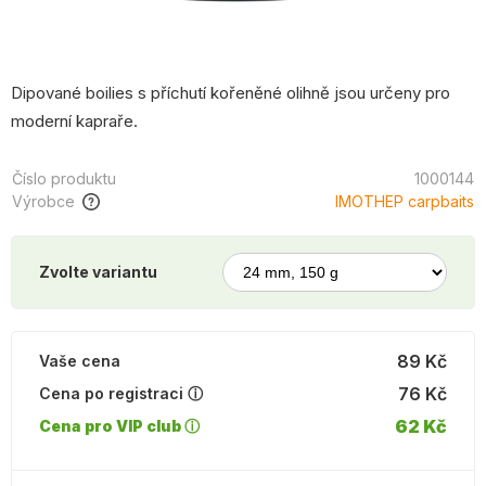
Dipované boilies s příchutí kořeněné olihně jsou určeny pro
moderní kapraře.
Číslo produktu
1000144
Výrobce
IMOTHEP carpbaits
Zvolte variantu
89 Kč
Vaše cena
76 Kč
Cena po registraci ⓘ
62 Kč
Cena pro VIP club ⓘ