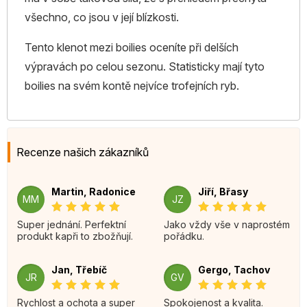
všechno, co jsou v její blízkosti.
Tento klenot mezi boilies oceníte při delších
výpravách po celou sezonu. Statisticky mají tyto
boilies na svém kontě nejvíce trofejních ryb.
Recenze našich zákazníků
Martin, Radonice
Jiří, Břasy
MM
JZ
Super jednání. Perfektní
Jako vždy vše v naprostém
produkt kapři to zbožňují.
pořádku.
Jan, Třebíč
Gergo, Tachov
JR
GV
Rychlost a ochota a super
Spokojenost a kvalita.