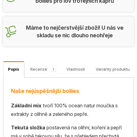
boilies pro lov trofejních kaprů
Máme to nejčerstvější zboží! U nás ve
skladu se nic dlouho neohřeje
Popis
Recenze
Vlastnosti
Varianty produktu
1
Naše nejúspěšnější boilies
Základní mix
tvoří 100% ocean natur moučka s
extrakty z olihně a zeleného pepře.
Tekutá složka
postavená na olihni, koření a pepři
má v sobě takovou sílu, že s přehledem přechytá