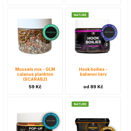
NATURE
Mussels mix - GLM
Hook boilies -
calanus plankton
bahenní červ
(SCARAB2)
59 Kč
od 89 Kč
NATURE