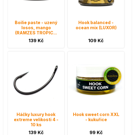
Boilie paste - uzený
Hook balanced -
losos, mango
ocean mix (LUXOR)
(RAMZES TROPIC...
139 Kč
109 Kč
Háčky luxury hook
Hook sweet corn XXL
extreme velikosti 4 -
- kukuřice
10 ks
139 Kč
99 Kč