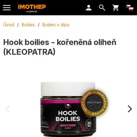
Úvod
/
Boilies
/
Boilies v dipu
Hook boilies - kořeněná oliheň
(KLEOPATRA)