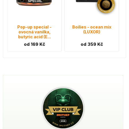
Pop-up special -
Boilies - ocean mix
ovocná vanilka,
(LUXOR)
butyric acid (E...
od 169 Kč
od 359 Kč