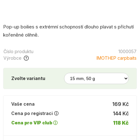
Pop-up boilies s extrémní schopností dlouho plavat s příchutí
kořeněné olihně.
Číslo produktu
1000057
Výrobce
IMOTHEP carpbaits
Zvolte variantu
169 Kč
Vaše cena
144 Kč
Cena po registraci ⓘ
118 Kč
Cena pro VIP club ⓘ