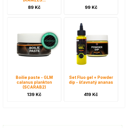
89 Kč
99 Kč
Boilie paste - GLM
Set Fluo gel + Powder
calanus plankton
dip - šťavnatý ananas
(SCARAB2)
139 Kč
419 Kč