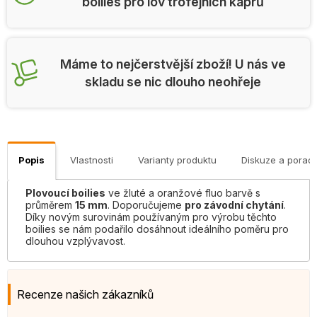
boilies pro lov trofejních kaprů
Máme to nejčerstvější zboží! U nás ve
skladu se nic dlouho neohřeje
Popis
Vlastnosti
Varianty produktu
Diskuze a porad
Plovoucí boilies
ve žluté a oranžové fluo barvě s
průměrem
15 mm
. Doporučujeme
p
ro závodní chytání
.
Díky novým surovinám používaným pro výrobu těchto
boilies se nám podařilo dosáhnout ideálního poměru pro
dlouhou vzplývavost.
Recenze našich zákazníků