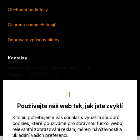
Obchodní podmínky
Ochrana osobních údajů
Doprava a způsoby platby
Kontakty
Adresa: Lipová 18/5, Štěpánkovice 747 28
Telefon: +420 774 536 614
E-mail: info@imothep.cz
Náš Facebook
Používejte náš web tak, jak jste zvyklí
Náš Instagram
K tomu potřebujeme váš souhlas s využitím souborů
cookies, které používáme pro správnou funkci webu,
relevantní zobrazování reklam, měření návštěvnosti a
ukládání vašich preferencí.