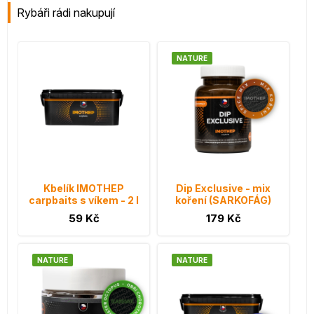
Rybáři rádi nakupují
NATURE
Kbelík IMOTHEP
Dip Exclusive - mix
carpbaits s víkem - 2 l
koření (SARKOFÁG)
59 Kč
179 Kč
NATURE
NATURE