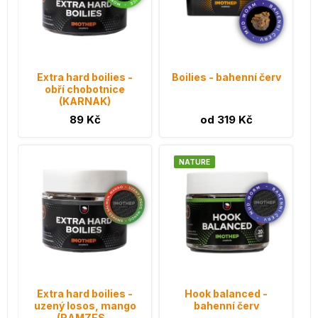
Extra hard boilies -
Boilies - bahenní červ
obří chobotnice
(KARNAK)
89 Kč
od 319 Kč
NATURE
Extra hard boilies -
Hook balanced -
uzený losos, mango
bahenní červ
(RAMZES...