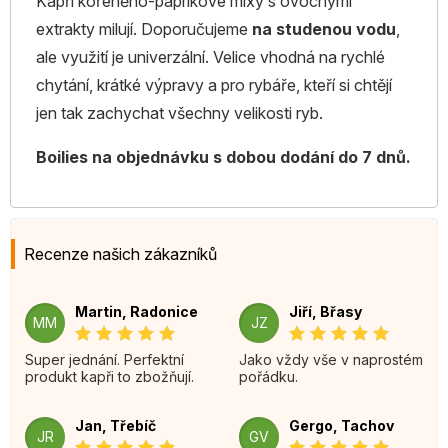
Kapři kořeněno-paprikové mixy s ovocnými
extrakty milují. Doporučujeme
na studenou vodu
,
ale využití je univerzální. Velice vhodná na rychlé
chytání, krátké výpravy a pro rybáře, kteří si chtějí
jen tak zachychat všechny velikosti ryb.
Boilies na objednávku s dobou dodání do 7 dnů.
Recenze našich zákazníků
Martin, Radonice
Jiří, Břasy
MM
JZ
Super jednání. Perfektní
Jako vždy vše v naprostém
produkt kapři to zbožňují.
pořádku.
Jan, Třebíč
Gergo, Tachov
JR
GV