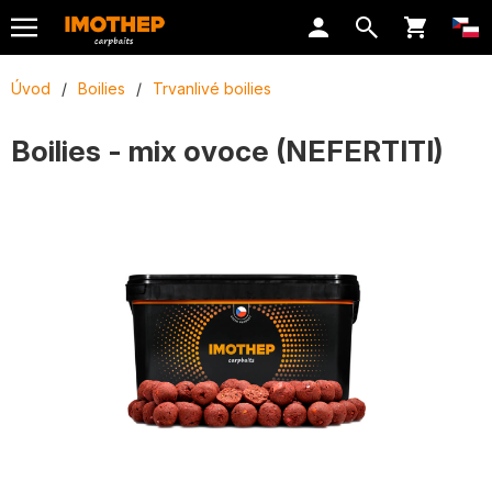
Úvod
/
Boilies
/
Trvanlivé boilies
Boilies - mix ovoce (NEFERTITI)