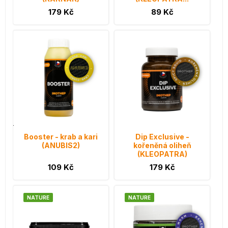
179 Kč
89 Kč
Booster - krab a kari
Dip Exclusive -
(ANUBIS2)
kořeněná oliheň
(KLEOPATRA)
109 Kč
179 Kč
NATURE
NATURE