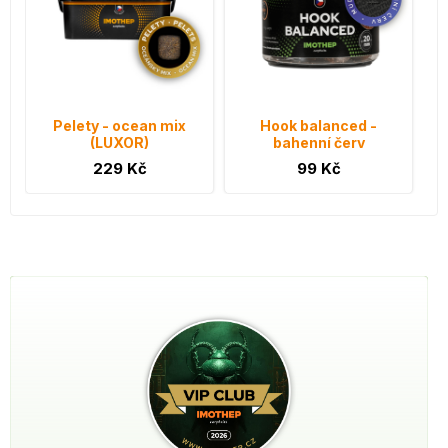
Pelety - ocean mix
Hook balanced -
(LUXOR)
bahenní červ
229 Kč
99 Kč