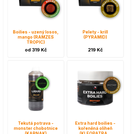
Boilies - uzený losos,
Pelety - krill
mango (RAMZES
(PYRAMID)
TROPIC)
od 319 Kč
219 Kč
Tekutá potrava -
Extra hard boilies -
monster chobotnice
kořeněná oliheň
(KARNAK)
(KLEOPATRA...