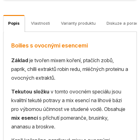
Popis
Vlastnosti
Varianty produktu
Diskuze a porad
Boilies s ovocnými esencemi
Základ
je tvořen mixem koření, ptačích zobů,
paprik, chilli extraktů robin redu, mléčných proteinu a
ovocných extraktů.
Tekutou složku
v tomto ovocném speciálu jsou
kvalitní tekuté potravy a mix esencí na lihové bázi
pro výbornou účinnost ve studené vodě. Obsahuje
mix esencí
s příchutí pomeranče, brusinky,
ananasu a broskve.