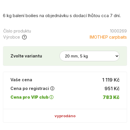
6 kg balení boilies na objednávku s dodací lhůtou cca 7 dní.
Číslo produktu
1000269
Výrobce
IMOTHEP carpbaits
Zvolte variantu
1 119 Kč
Vaše cena
951 Kč
Cena po registraci ⓘ
783 Kč
Cena pro VIP club ⓘ
vyprodáno