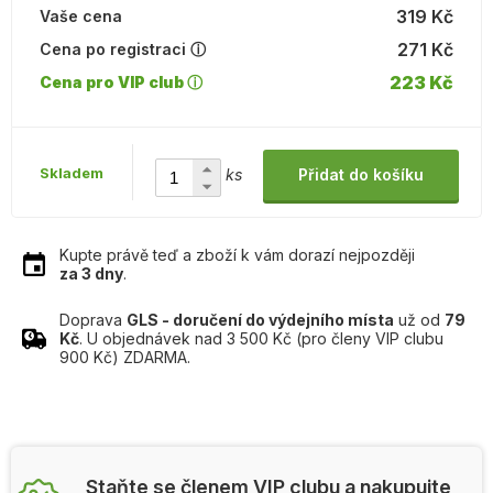
319 Kč
Vaše cena
271 Kč
Cena po registraci ⓘ
223 Kč
Cena pro VIP club ⓘ
Skladem
ks
Přidat do košíku
Kupte právě teď a zboží k vám dorazí nejpozději
za 3 dny
.
Doprava
GLS - doručení do výdejního místa
už od
79
Kč
. U objednávek nad 3 500 Kč (pro členy VIP clubu
900 Kč) ZDARMA.
Staňte se členem VIP clubu a nakupujte