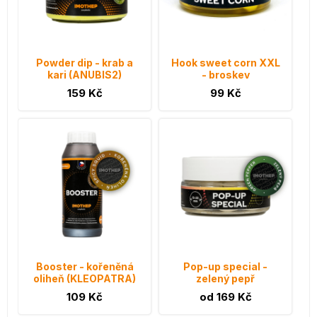
Powder dip - krab a
Hook sweet corn XXL
kari (ANUBIS2)
- broskev
159 Kč
99 Kč
Booster - kořeněná
Pop-up special -
oliheň (KLEOPATRA)
zelený pepř
109 Kč
od 169 Kč