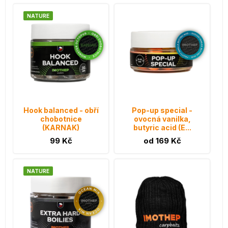
NATURE
Hook balanced - obří
Pop-up special -
chobotnice
ovocná vanilka,
(KARNAK)
butyric acid (E...
99 Kč
od 169 Kč
NATURE