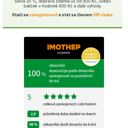
Sleva 30 %, doprava zdarma už od 900 Kč, uvítací
balíček v hodnotě 600 Kč a další výhody.
Stačí se
zaregistrovat
a stát se členem
VIP clubu
.