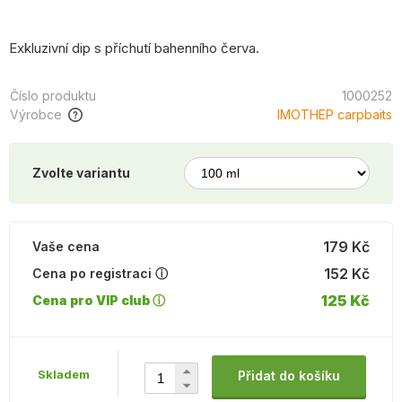
Exkluzivní dip s příchutí bahenního červa.
Číslo produktu
1000252
Výrobce
IMOTHEP carpbaits
Zvolte variantu
179 Kč
Vaše cena
152 Kč
Cena po registraci ⓘ
125 Kč
Cena pro VIP club ⓘ
Skladem
Přidat do košíku