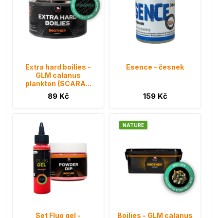
Extra hard boilies -
Esence - česnek
GLM calanus
plankton (SCARA...
89 Kč
159 Kč
NATURE
Set Fluo gel -
Boilies - GLM calanus