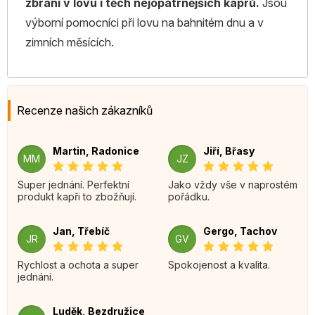
zbraní v lovu i těch nejopatrnějších kaprů.
Jsou
výborní pomocníci při lovu na bahnitém dnu a v
zimních měsících.
Recenze našich zákazníků
Martin, Radonice
Jiří, Břasy
MM
JZ
Super jednání. Perfektní
Jako vždy vše v naprostém
produkt kapři to zbožňují.
pořádku.
Jan, Třebíč
Gergo, Tachov
JR
GV
Rychlost a ochota a super
Spokojenost a kvalita.
jednání.
Luděk, Bezdružice