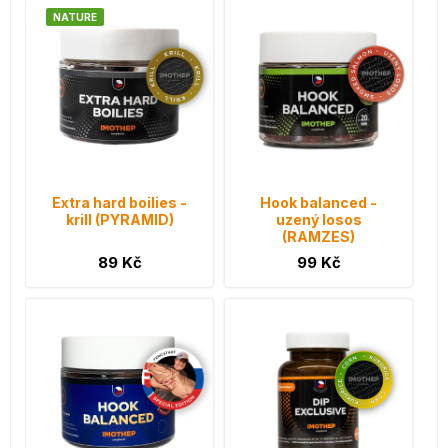
NATURE
Extra hard boilies -
Hook balanced -
krill (PYRAMID)
uzený losos
(RAMZES)
89 Kč
99 Kč