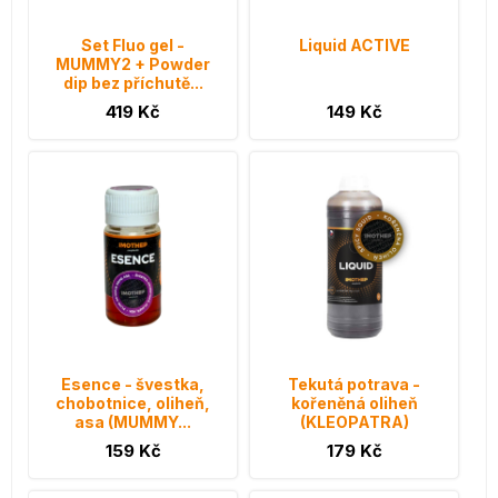
Set Fluo gel -
Liquid ACTIVE
MUMMY2 + Powder
dip bez příchutě...
419 Kč
149 Kč
Esence - švestka,
Tekutá potrava -
chobotnice, oliheň,
kořeněná oliheň
asa (MUMMY...
(KLEOPATRA)
159 Kč
179 Kč