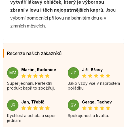
vytváří lákavý obláček, který je výbornou
zbraní v lovu i těch nejopatrnějších kaprů.
Jsou
výborní pomocníci při lovu na bahnitém dnu a v
zimních měsících.
Recenze našich zákazníků
Martin, Radonice
Jiří, Břasy
MM
JZ
Super jednání. Perfektní
Jako vždy vše v naprostém
produkt kapři to zbožňují.
pořádku.
Jan, Třebíč
Gergo, Tachov
JR
GV
Rychlost a ochota a super
Spokojenost a kvalita.
jednání.