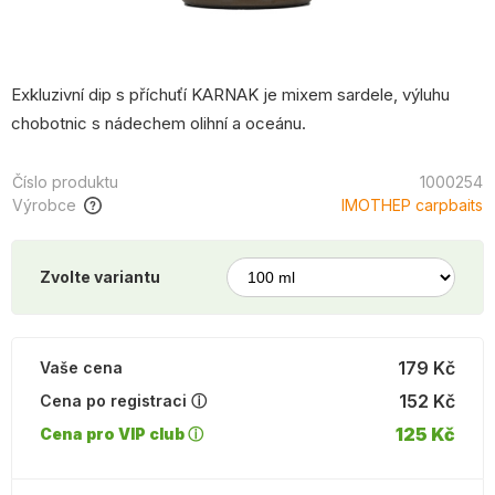
Exkluzivní dip s příchuťí KARNAK je mixem sardele, výluhu
chobotnic s nádechem olihní a oceánu.
Číslo produktu
1000254
Výrobce
IMOTHEP carpbaits
Zvolte variantu
179 Kč
Vaše cena
152 Kč
Cena po registraci ⓘ
125 Kč
Cena pro VIP club ⓘ