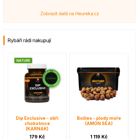
Zobrazit další na Heureka.cz
Rybáři rádi nakupují
NATURE
Dip Exclusive - obří
Boilies - plody moře
chobotnice
(AMON SEA)
(KARNAK)
179 Kč
1 119 Kč