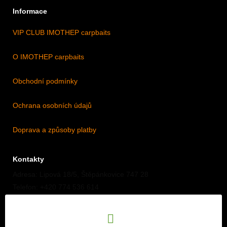
Informace
VIP CLUB IMOTHEP carpbaits
O IMOTHEP carpbaits
Obchodní podmínky
Ochrana osobních údajů
Doprava a způsoby platby
Kontakty
Adresa: Lipová 18/5, Štěpánkovice 747 28
Telefon: +420 774 536 614
E-mail: info@imothep.cz