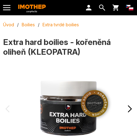
Úvod
/
Boilies
/
Extra tvrdé boilies
Extra hard boilies - kořeněná
oliheň (KLEOPATRA)