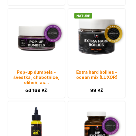
NATURE
Pop-up dumbels -
Extra hard boilies -
švestka, chobotnice,
ocean mix (LUXOR)
oliheň, as...
od 169 Kč
99 Kč