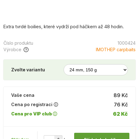
Extra tvrdé boilies, které vydrží pod háčkem až 48 hodin.
Číslo produktu
1000424
Výrobce
IMOTHEP carpbaits
Zvolte variantu
89 Kč
Vaše cena
76 Kč
Cena po registraci ⓘ
62 Kč
Cena pro VIP club ⓘ