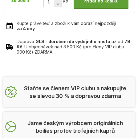
Skladem
ks
Přidat do košíku
Kupte právě teď a zboží k vám dorazí nejpozději
za 4 dny
.
Doprava
GLS - doručení do výdejního místa
už od
79
Kč
. U objednávek nad 3 500 Kč (pro členy VIP clubu
900 Kč) ZDARMA.
Staňte se členem VIP clubu a nakupujte
se slevou 30 % a dopravou zdarma
Jsme českým výrobcem originálních
boilies pro lov trofejních kaprů