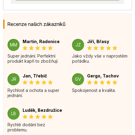
Recenze našich zákazníků
Martin, Radonice
Jiří, Břasy
MM
JZ
Super jednání. Perfektní
Jako vždy vše v naprostém
produkt kapři to zbožňují.
pořádku.
Jan, Třebíč
Gergo, Tachov
JR
GV
Rychlost a ochota a super
Spokojenost a kvalita.
jednání.
Luděk, Bezdružice
LB
Rychlé dodání bez
problemu.