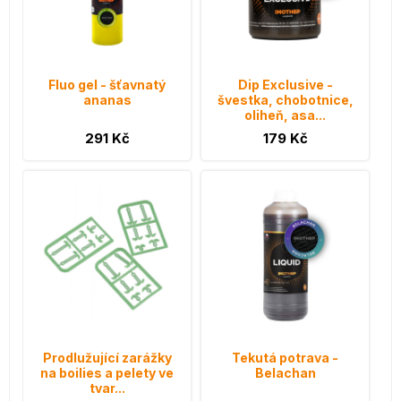
Fluo gel - šťavnatý
Dip Exclusive -
ananas
švestka, chobotnice,
oliheň, asa...
291 Kč
179 Kč
Prodlužující zarážky
Tekutá potrava -
na boilies a pelety ve
Belachan
tvar...