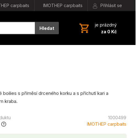
HEP carpbaits
IMOTHEP carpbaits
Přihlásit se
je prázdný
Hledat
za 0 Kč
boilies s příměsí drceného korku a s příchutí kari a
m kraba.
oduktu
1000499
IMOTHEP carpbaits