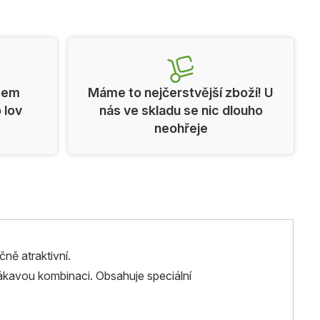
cem
Máme to nejčerstvější zboží! U
o lov
nás ve skladu se nic dlouho
neohřeje
čně atraktivní.
lákavou kombinaci. Obsahuje speciální