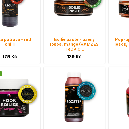
á potrava - red
Boilie paste - uzený
Pop-up
chilli
losos, mango (RAMZES
losos
TROPIC...
179 Kč
139 Kč