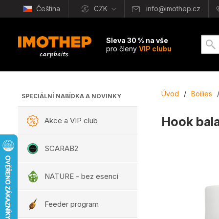
Čeština
CZK
info@imothep.cz
Sleva 30 % na vše
pro členy
VIP clubu
Úvod
/
Boilies
SPECIÁLNÍ NABÍDKA A NOVINKY
Hook bala
Akce a VIP club
SCARAB2
NATURE - bez esencí
Feeder program