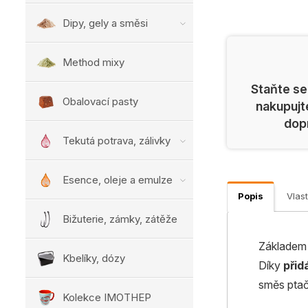
Dipy, gely a směsi
Method mixy
Staňte se
Obalovací pasty
nakupujt
dop
Tekutá potrava, zálivky
Esence, oleje a emulze
Popis
Vlast
Bižuterie, zámky, zátěže
Základem
Kbelíky, dózy
Díky
přid
směs pta
Kolekce IMOTHEP