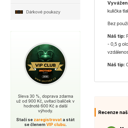
Vyvážené
kulička t
Dárkové poukazy
Bez použi
Náš tip:
- 0,5 g o
vzdálenos
Náš tip:
Sleva 30 %, doprava zdarma
už od 900 Kč, uvítací balíček v
hodnotě 600 Kč a další
výhody.
Recenze naš
Stačí se
zaregistrovat
a stát
se členem
VIP clubu
.