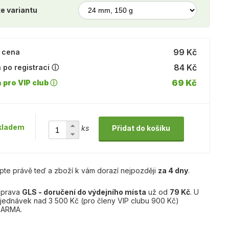
e variantu
99 Kč
 cena
84 Kč
 po registraci ⓘ
69 Kč
 pro VIP club ⓘ
kladem
ks
Přidat do košíku
pte právě teď a zboží k vám dorazí nejpozději
za 4 dny
.
prava
GLS - doručení do výdejního místa
už od
79 Kč
. U
jednávek nad 3 500 Kč (pro členy VIP clubu 900 Kč)
ARMA.