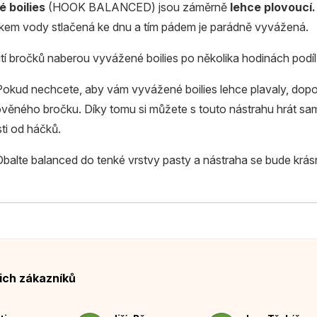
 boilies
(HOOK BALANCED) jsou záměrně
lehce plovoucí.
lakem vody stlačená ke dnu a tím pádem je parádně vyvážená.
tí bročků naberou vyvážené boilies po několika hodinách podíl
Pokud nechcete, aby vám vyvážené boilies lehce plavaly, doporu
lověného bročku. Díky tomu si můžete s touto nástrahu hrát sam
ti od háčků.
Obalte balanced do tenké vrstvy pasty a nástraha se bude krás
ich zákazníků