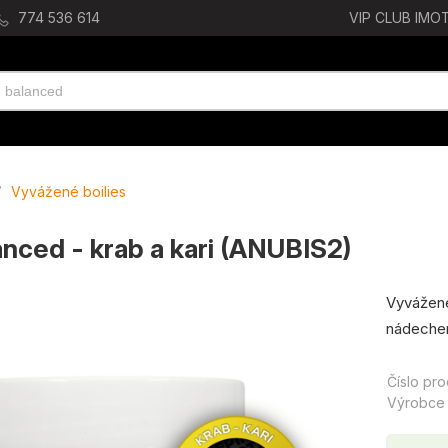
774 536 614
VIP CLUB IMOT
/
Vyvážené boilies
nced - krab a kari (ANUBIS2)
Vyvážené 
nádeche
Číslo pr
Výrobce