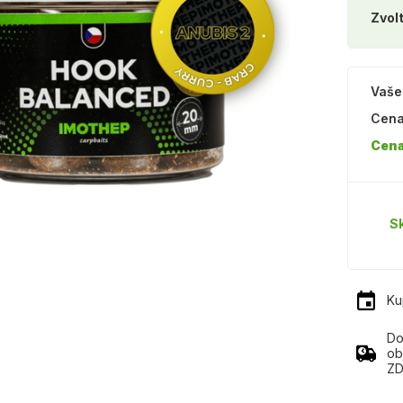
Zvolt
Vaše
Cena
Cena
S
Ku
Do
ob
ZD