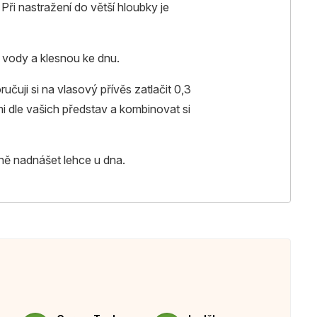
Při nastražení do větší hloubky je
 vody a klesnou ke dnu.
čuji si na vlasový přívěs zatlačit 0,3
i dle vašich představ a kombinovat si
ně nadnášet lehce u dna.