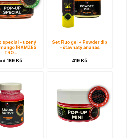
 special - uzený
Set Fluo gel + Powder dip
, mango (RAMZES
- šťavnatý ananas
TRO...
od 169 Kč
419 Kč