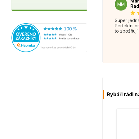
Mar
MM
Rad
Super jednání.
Perfektní p
to zbožňují.
Rybáři rádi n