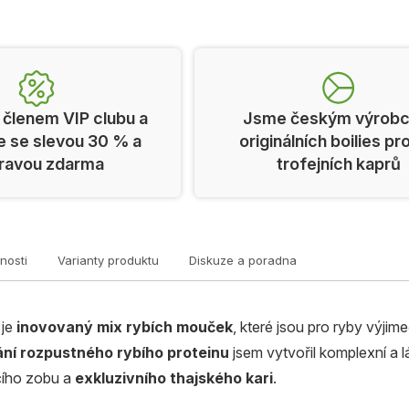
 členem VIP clubu a
Jsme českým výrob
e se slevou 30 % a
originálních boilies pr
ravou zdarma
trofejních kaprů
nosti
Varianty produktu
Diskuze a poradna
 je
inovovaný mix rybích mouček
, které jsou pro ryby výjime
ání rozpustného rybího proteinu
jsem vytvořil komplexní a 
čího zobu a
exkluzivního thajského kari
.