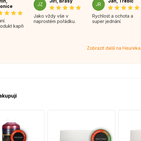
tin,
Jiří, Břasy
Jan, Třebíč
JZ
JR
onice
Jako vždy vše v
Rychlost a ochota a
naprostém pořádku.
super jednání.
rodukt kapři
Zobrazit další na Heureka
akupují