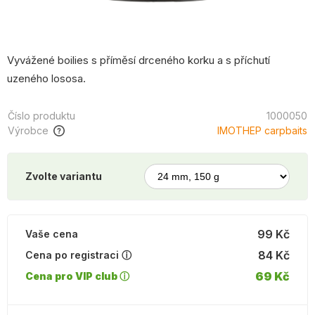
Vyvážené boilies s příměsí drceného korku a s příchutí
uzeného lososa.
Číslo produktu
1000050
Výrobce
IMOTHEP carpbaits
Zvolte variantu
99 Kč
Vaše cena
84 Kč
Cena po registraci ⓘ
69 Kč
Cena pro VIP club ⓘ