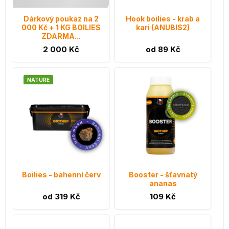
Dárkový poukaz na 2
Hook boilies - krab a
000 Kč + 1 KG BOILIES
kari (ANUBIS2)
ZDARMA...
2 000 Kč
od 89 Kč
NATURE
Boilies - bahenní červ
Booster - šťavnatý
ananas
od 319 Kč
109 Kč