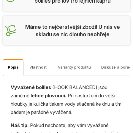
boilies pro lov trofejních kaprů
Máme to nejčerstvější zboží! U nás ve
skladu se nic dlouho neohřeje
Popis
Vlastnosti
Varianty produktu
Diskuze a porad
Vyvážené boilies
(HOOK BALANCED) jsou
záměrně
lehce plovoucí.
Při nastražení do větší
hloubky je kulička tlakem vody stlačená ke dnu a tím
pádem je parádně vyvážená.
Náš tip:
Pokud nechcete, aby vám vyvážené