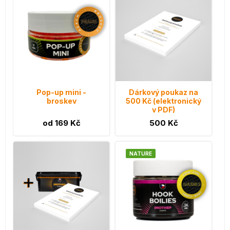
Pop-up mini -
Dárkový poukaz na
broskev
500 Kč (elektronický
v PDF)
od 169 Kč
500 Kč
NATURE