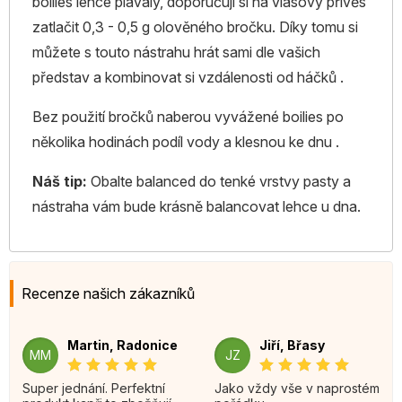
boilies lehce plavaly, doporučuji si na vlasový přívěs
zatlačit 0,3 - 0,5 g olověného bročku. Díky tomu si
můžete s touto nástrahu hrát sami dle vašich
představ a kombinovat si vzdálenosti od háčků .
Bez použití bročků naberou vyvážené boilies po
několika hodinách podíl vody a klesnou ke dnu .
Náš tip:
Obalte balanced do tenké vrstvy pasty a
nástraha vám bude krásně balancovat lehce u dna.
Recenze našich zákazníků
Martin, Radonice
Jiří, Břasy
MM
JZ
Super jednání. Perfektní
Jako vždy vše v naprostém