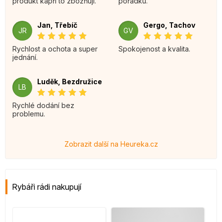
produkt kapři to zbožňují.
pořádku.
Jan, Třebíč
Gergo, Tachov
JR
GV
Rychlost a ochota a super
Spokojenost a kvalita.
jednání.
Luděk, Bezdružice
LB
Rychlé dodání bez
problemu.
Zobrazit další na Heureka.cz
Rybáři rádi nakupují