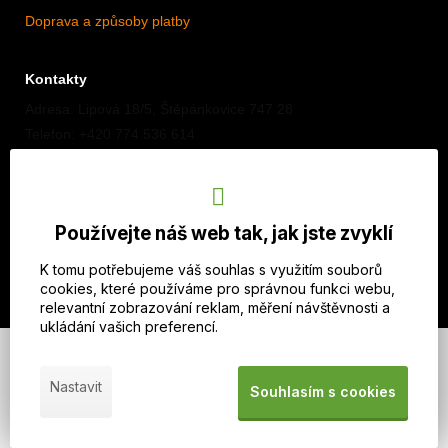
Doprava a způsoby platby
Kontakty
Adresa: Lipová 18/5, Štěpánkovice 747 28
Telefon: +420 774 536 614
E-mail: info@imothep.cz
Náš Facebook
Používejte náš web tak, jak jste zvyklí
Náš Instagram
K tomu potřebujeme váš souhlas s využitím souborů
cookies, které používáme pro správnou funkci webu,
relevantní zobrazování reklam, měření návštěvnosti a
ukládání vašich preferencí.
© 2026 WEXBO |
www.wexbo.com
|
Přihlásit se
Nastavit
Souhlasím s cookies