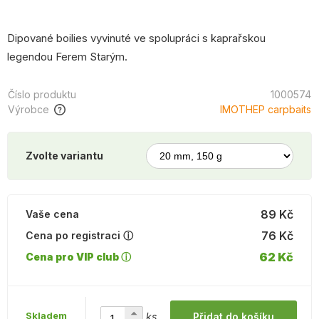
Dipované boilies vyvinuté ve spolupráci s kaprařskou
legendou Ferem Starým.
Číslo produktu
1000574
Výrobce
IMOTHEP carpbaits
Zvolte variantu
89 Kč
Vaše cena
76 Kč
Cena po registraci ⓘ
62 Kč
Cena pro VIP club ⓘ
Skladem
ks
Přidat do košíku