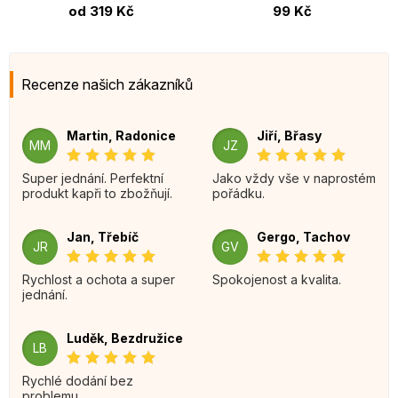
od 319 Kč
99 Kč
Recenze našich zákazníků
Martin, Radonice
Jiří, Břasy
MM
JZ
Super jednání. Perfektní
Jako vždy vše v naprostém
produkt kapři to zbožňují.
pořádku.
Jan, Třebíč
Gergo, Tachov
JR
GV
Rychlost a ochota a super
Spokojenost a kvalita.
jednání.
Luděk, Bezdružice
LB
Rychlé dodání bez
problemu.