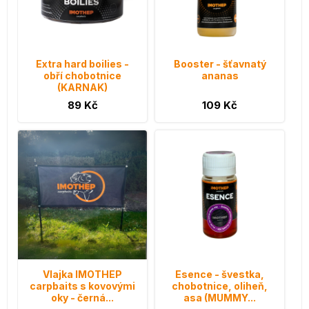
Extra hard boilies -
Booster - šťavnatý
obří chobotnice
ananas
(KARNAK)
89 Kč
109 Kč
Vlajka IMOTHEP
Esence - švestka,
carpbaits s kovovými
chobotnice, oliheň,
oky - černá...
asa (MUMMY...