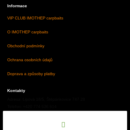
Informace
VIP CLUB IMOTHEP carpbaits
O IMOTHEP carpbaits
Obchodní podmínky
Ochrana osobních údajů
Doprava a způsoby platby
Kontakty
Adresa: Lipová 18/5, Štěpánkovice 747 28
Telefon: +420 774 536 614
E-mail: info@imothep.cz