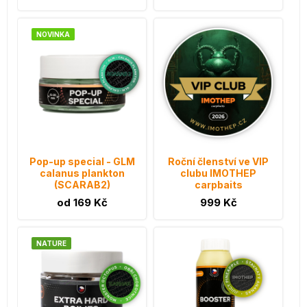
NOVINKA
Pop-up special - GLM
Roční členství ve VIP
calanus plankton
clubu IMOTHEP
(SCARAB2)
carpbaits
od 169 Kč
999 Kč
NATURE