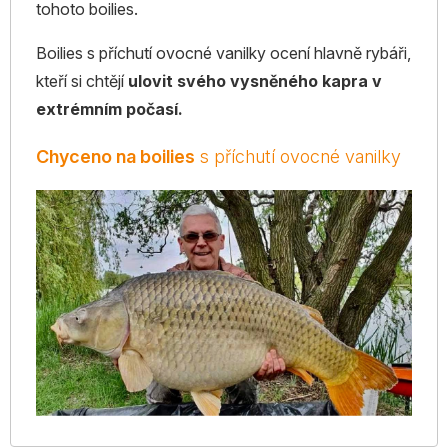
tohoto boilies.
Boilies s příchutí ovocné vanilky ocení hlavně rybáři,
kteří si chtějí
ulovit svého vysněného kapra v
extrémním počasí.
Chyceno na boilies
s příchutí ovocné vanilky