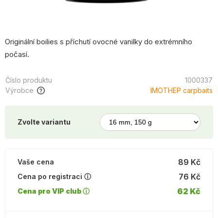
Originální boilies s příchutí ovocné vanilky do extrémního
počasí.
Číslo produktu
1000337
Výrobce
IMOTHEP carpbaits
Zvolte variantu
89 Kč
Vaše cena
76 Kč
Cena po registraci ⓘ
62 Kč
Cena pro VIP club ⓘ