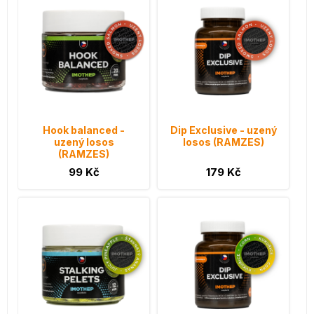
Hook balanced -
Dip Exclusive - uzený
uzený losos
losos (RAMZES)
(RAMZES)
99 Kč
179 Kč