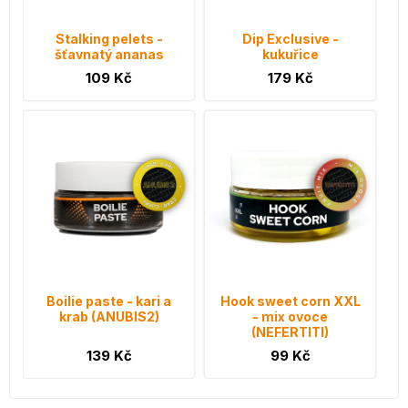
Stalking pelets -
Dip Exclusive -
šťavnatý ananas
kukuřice
109 Kč
179 Kč
Boilie paste - kari a
Hook sweet corn XXL
krab (ANUBIS2)
- mix ovoce
(NEFERTITI)
139 Kč
99 Kč