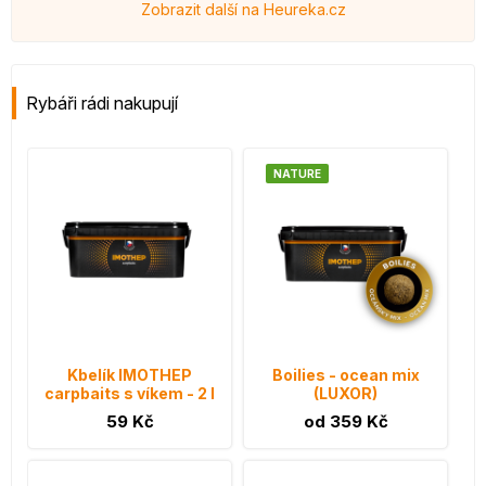
Zobrazit další na Heureka.cz
Rybáři rádi nakupují
NATURE
Kbelík IMOTHEP
Boilies - ocean mix
carpbaits s víkem - 2 l
(LUXOR)
59 Kč
od 359 Kč