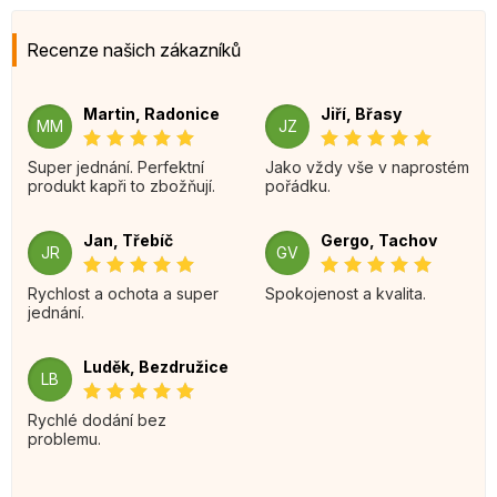
Recenze našich zákazníků
Martin, Radonice
Jiří, Břasy
MM
JZ
Super jednání. Perfektní
Jako vždy vše v naprostém
produkt kapři to zbožňují.
pořádku.
Jan, Třebíč
Gergo, Tachov
JR
GV
Rychlost a ochota a super
Spokojenost a kvalita.
jednání.
Luděk, Bezdružice
LB
Rychlé dodání bez
problemu.