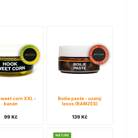
weet corn XXL -
Boilie paste - uzený
banán
losos (RAMZES)
99 Kč
139 Kč
NATURE