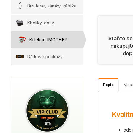
Bižuterie, zámky, zátěže
Kbelíky, dózy
Staňte se
Kolekce IMOTHEP
nakupujt
dop
Dárkové poukazy
Popis
Vlast
Kvalit
odol