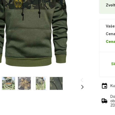
Zvolt
Vaše
Cena
Cena
S
Ku
Do
ob
ZD