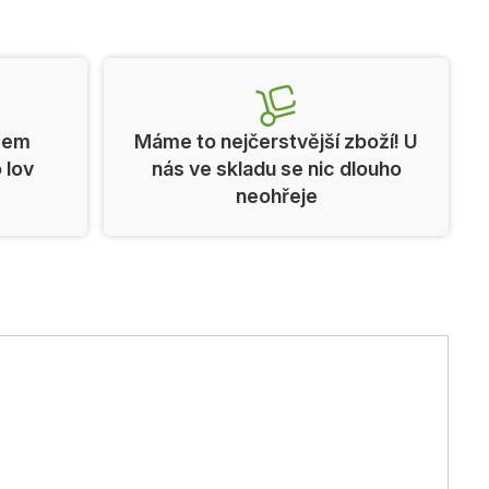
cem
Máme to nejčerstvější zboží! U
o lov
nás ve skladu se nic dlouho
neohřeje