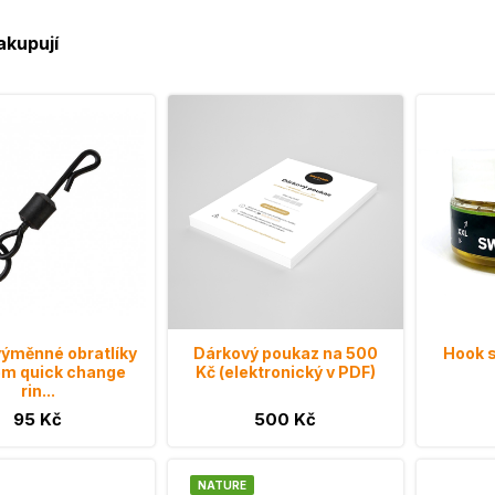
akupují
ýměnné obratlíky
Dárkový poukaz na 500
Hook s
em quick change
Kč (elektronický v PDF)
rin...
95 Kč
500 Kč
NATURE