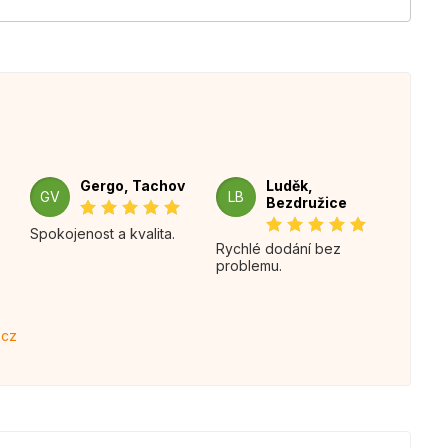
Gergo, Tachov
Luděk,
GV
LB
Bezdružice
Spokojenost a kvalita.
Rychlé dodání bez
problemu.
.cz