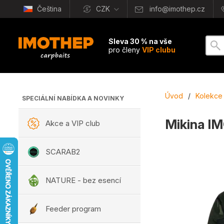
Čeština
CZK
info@imothep.cz
Sleva 30 % na vše
pro členy
VIP clubu
Úvod
/
Kolekce
SPECIÁLNÍ NABÍDKA A NOVINKY
Mikina I
Akce a VIP club
SCARAB2
NATURE - bez esencí
Feeder program