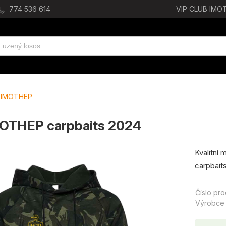
774 536 614
VIP CLUB IMOT
 IMOTHEP
MOTHEP carpbaits 2024
Kvalitní
carpbaits
Číslo pr
Výrobce