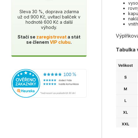
vyso
rovn
Sleva 30 %, doprava zdarma
kapu
už od 900 Kč, uvítací balíček v
nakl
hodnotě 600 Kč a další
vnit
výhody.
Výplňková
Stačí se
zaregistrovat
a stát
se členem
VIP clubu
.
Tabulka v