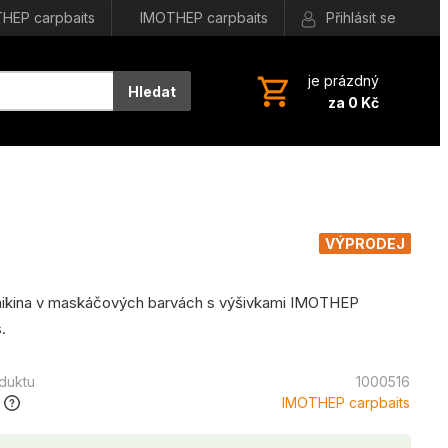
HEP carpbaits
IMOTHEP carpbaits
Přihlásit se
je prázdný
Hledat
za 0 Kč
VÝPRODEJ
 mikina v maskáčových barvách s výšivkami IMOTHEP
.
oduktu
1000516
IMOTHEP carpbaits