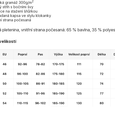
2
ká gramáž 300g/m
ý střih s bočními švy
ce na stažení šňůrkou
ádaná kapsa ve stylu klokanky
řní strana počesaná
 pletenina, vnitřní strana počesaná: 65 % bavlna, 35 % polyes
elikostí