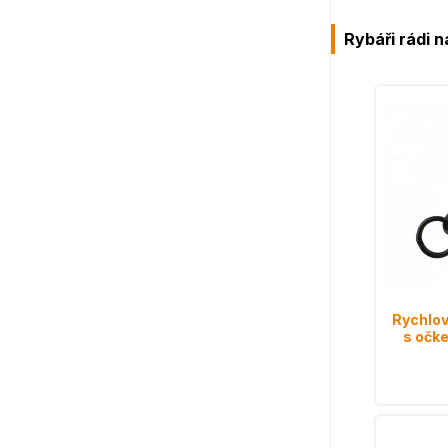
Rybáři rádi n
Rychlov
s očk