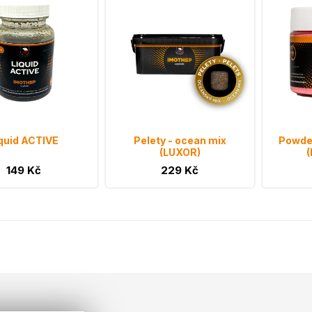
quid ACTIVE
Pelety - ocean mix
Powder
(LUXOR)
(
149 Kč
229 Kč