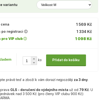
e variantu
1 569 Kč
 cena
1 334 Kč
 po registraci ⓘ
1 098 Kč
 pro VIP club ⓘ
kladem
ks
Přidat do košíku
pte právě teď a zboží k vám dorazí nejpozději
za 3 dny
.
prava
GLS - doručení do výdejního místa
už od
79 Kč
. U
jednávek nad 3 500 Kč (pro členy VIP clubu 900 Kč)
ARMA.