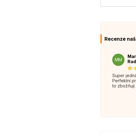
Recenze naš
Mar
MM
Rad
Super jednání.
Perfektní p
to zbožňují.