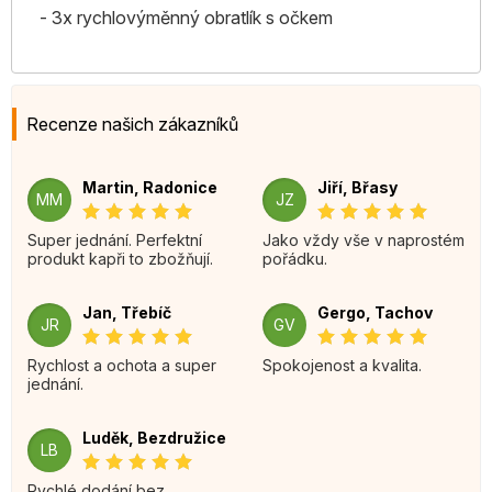
- 3x rychlovýměnný obratlík s očkem
Recenze našich zákazníků
Martin, Radonice
Jiří, Břasy
MM
JZ
Super jednání. Perfektní
Jako vždy vše v naprostém
produkt kapři to zbožňují.
pořádku.
Jan, Třebíč
Gergo, Tachov
JR
GV
Rychlost a ochota a super
Spokojenost a kvalita.
jednání.
Luděk, Bezdružice
LB
Rychlé dodání bez