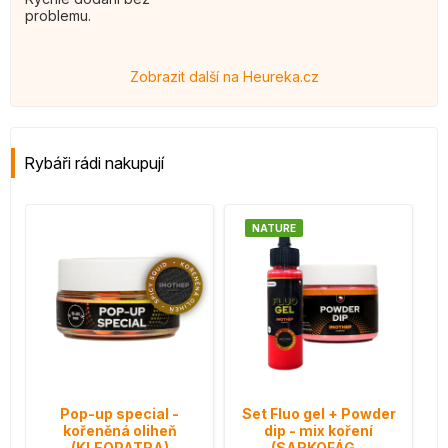
problemu.
Zobrazit další na Heureka.cz
Rybáři rádi nakupují
NATURE
Pop-up special -
Set Fluo gel + Powder
kořeněná oliheň
dip - mix koření
(KLEOPATRA)
(SARKOFÁG...