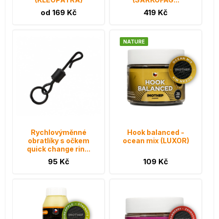
od 169 Kč
419 Kč
NATURE
Rychlovýměnné
Hook balanced -
obratlíky s očkem
ocean mix (LUXOR)
quick change rin...
95 Kč
109 Kč