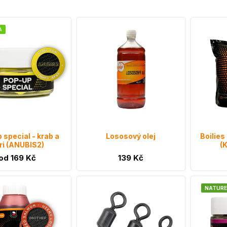
A
 special - krab a
Lososový olej
Boilies
ri (ANUBIS2)
(
od 169 Kč
139 Kč
NATURE