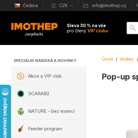
Čeština
CZK
info@imothep.cz
Sleva 30 % na vše
pro členy
VIP clubu
Úvod
/
Boilies
SPECIÁLNÍ NABÍDKA A NOVINKY
Pop-up s
Akce a VIP club
SCARAB2
NATURE - bez esencí
Feeder program