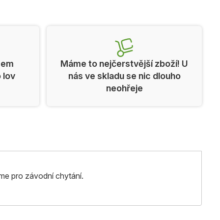
cem
Máme to nejčerstvější zboží! U
o lov
nás ve skladu se nic dlouho
neohřeje
me pro závodní chytání.