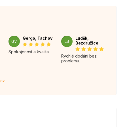
Gergo, Tachov
Luděk,
GV
LB
Bezdružice
Spokojenost a kvalita.
Rychlé dodání bez
problemu.
.cz