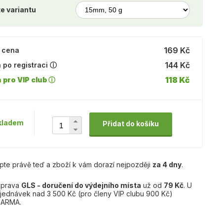
e variantu
169 Kč
 cena
144 Kč
 po registraci ⓘ
118 Kč
 pro VIP club ⓘ
kladem
Přidat do košíku
pte právě teď a zboží k vám dorazí nejpozději
za 4 dny
.
prava
GLS - doručení do výdejního místa
už od
79 Kč
. U
jednávek nad 3 500 Kč (pro členy VIP clubu 900 Kč)
ARMA.