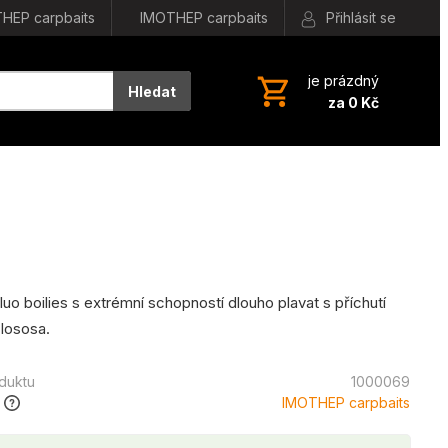
HEP carpbaits
IMOTHEP carpbaits
Přihlásit se
je prázdný
Hledat
za 0 Kč
uo boilies s extrémní schopností dlouho plavat s příchutí
lososa.
oduktu
1000069
IMOTHEP carpbaits