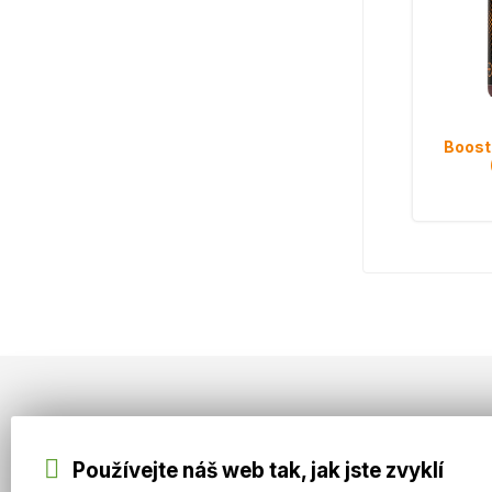
Boost
Informace
VIP CLUB IMOTHEP carpbaits
Používejte náš web tak, jak jste zvyklí
O IMOTHEP carpbaits