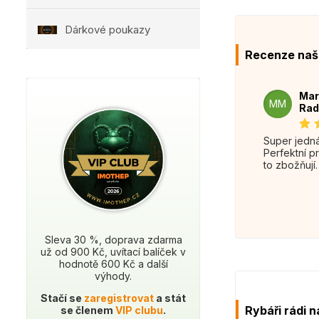
Dárkové poukazy
Recenze naš
Mar
MM
Rad
Super jednání.
Perfektní p
to zbožňují.
Sleva 30 %, doprava zdarma
už od 900 Kč, uvítací balíček v
hodnotě 600 Kč a další
výhody.
Stačí se
zaregistrovat
a stát
Rybáři rádi n
se členem
VIP clubu
.