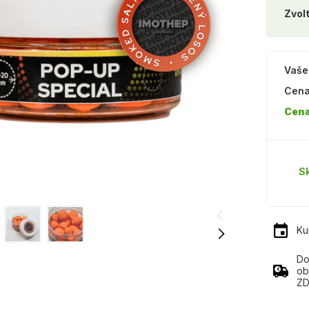
Zvolt
Vaše
Cena
Cena
S
Ku
Do
ob
ZD