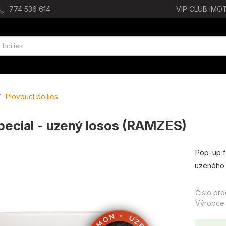
774 536 614
VIP CLUB IMOT
/
Plovoucí boilies
pecial - uzený losos (RAMZES)
Pop-up fl
uzeného 
Číslo pr
Výrobce