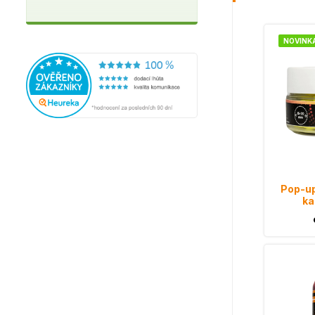
NOVINK
Pop-up
ka