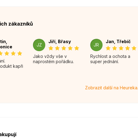
ich zákazníků
tin,
Jiří, Břasy
Jan, Třebíč
JZ
JR
onice
Jako vždy vše v
Rychlost a ochota a
naprostém pořádku.
super jednání.
rodukt kapři
Zobrazit další na Heureka
akupují