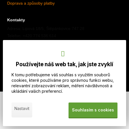
Doprava a způsoby platby
Kontakty
Adresa: Lipová 18/5, Štěpánkovice 747 28
Telefon: +420 774 536 614
E-mail: info@imothep.cz
Náš Facebook
Používejte náš web tak, jak jste zvyklí
Náš Instagram
K tomu potřebujeme váš souhlas s využitím souborů
cookies, které používáme pro správnou funkci webu,
relevantní zobrazování reklam, měření návštěvnosti a
ukládání vašich preferencí.
© 2026 WEXBO |
www.wexbo.com
|
Přihlásit se
Nastavit
Souhlasím s cookies