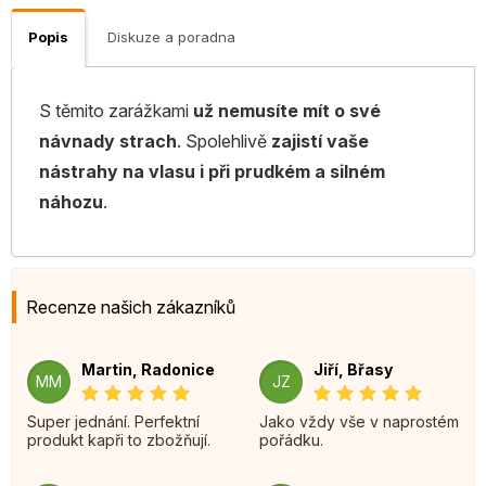
Popis
Diskuze a poradna
S těmito zarážkami
už nemusíte mít o své
návnady strach
. Spolehlivě
zajistí vaše
nástrahy na vlasu i při prudkém a silném
náhozu
.
Recenze našich zákazníků
Martin, Radonice
Jiří, Břasy
MM
JZ
Super jednání. Perfektní
Jako vždy vše v naprostém
produkt kapři to zbožňují.
pořádku.