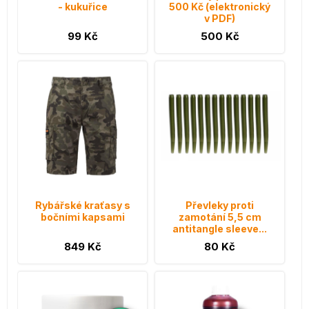
- kukuřice
500 Kč (elektronický
v PDF)
99 Kč
500 Kč
Rybářské kraťasy s
Převleky proti
bočními kapsami
zamotání 5,5 cm
antitangle sleeve...
849 Kč
80 Kč