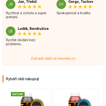
Jan, Třebíč
Gergo, Tachov
JR
GV
Rychlost a ochota a super
Spokojenost a kvalita.
jednání.
Luděk, Bezdružice
LB
Rychlé dodání bez
problemu.
Zobrazit další na Heureka.cz
Rybáři rádi nakupují
NATURE