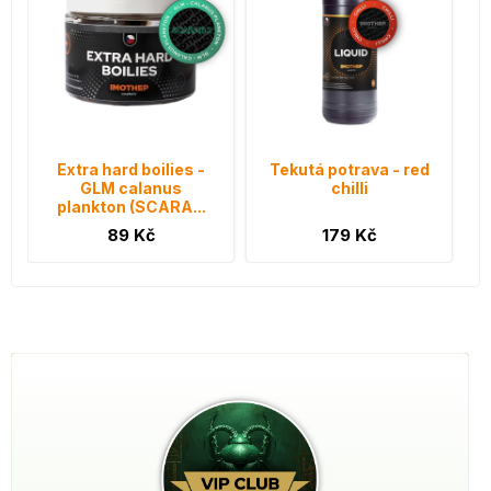
Extra hard boilies -
Tekutá potrava - red
GLM calanus
chilli
plankton (SCARA...
89 Kč
179 Kč