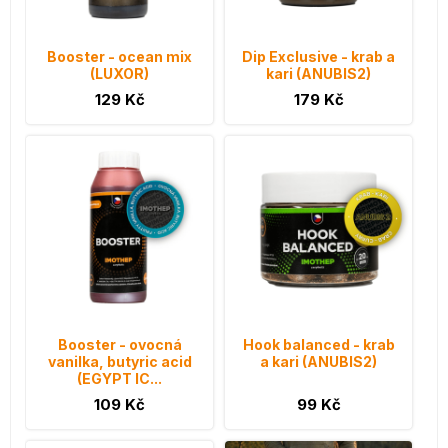
Booster - ocean mix
Dip Exclusive - krab a
(LUXOR)
kari (ANUBIS2)
129 Kč
179 Kč
Booster - ovocná
Hook balanced - krab
vanilka, butyric acid
a kari (ANUBIS2)
(EGYPT IC...
109 Kč
99 Kč