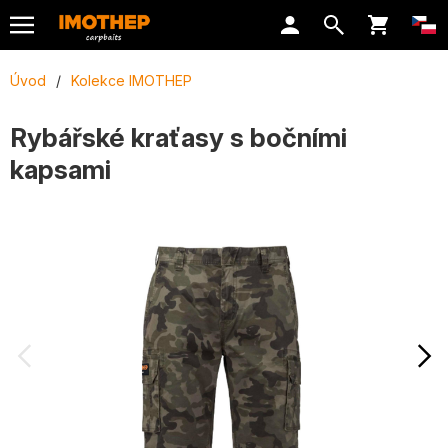
Úvod
/
Kolekce IMOTHEP
Rybářské kraťasy s bočními
kapsami