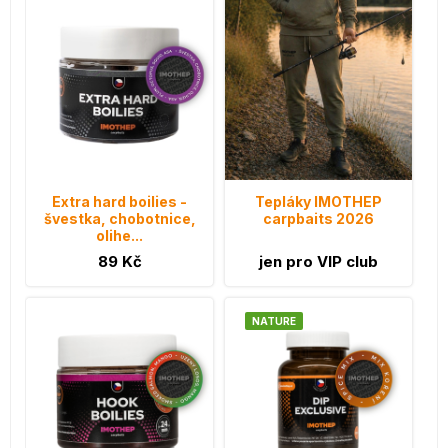
Extra hard boilies -
Tepláky IMOTHEP
švestka, chobotnice,
carpbaits 2026
olihe...
89 Kč
jen pro VIP club
NATURE