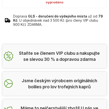
vyprodáno
Doprava
GLS - doručení do výdejního místa
už od
79
Kč
. U objednávek nad 3 500 Kč (pro členy VIP clubu
900 Kč) ZDARMA.
Staňte se členem VIP clubu a nakupujte
se slevou 30 % a dopravou zdarma
Jsme českým výrobcem originálních
boilies pro lov trofejních kaprů
Máme to nejčerstvější zboží! U nás ve