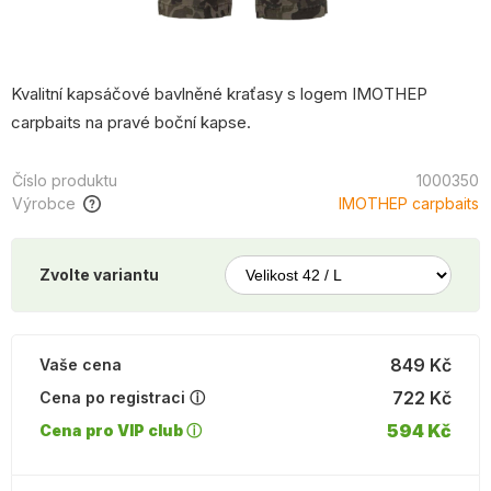
Kvalitní kapsáčové bavlněné kraťasy s logem IMOTHEP
carpbaits na pravé boční kapse.
Číslo produktu
1000350
Výrobce
IMOTHEP carpbaits
Zvolte variantu
849 Kč
Vaše cena
722 Kč
Cena po registraci ⓘ
594 Kč
Cena pro VIP club ⓘ