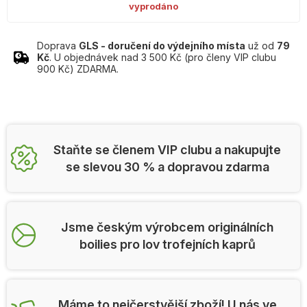
vyprodáno
Doprava
GLS - doručení do výdejního místa
už od
79
Kč
. U objednávek nad 3 500 Kč (pro členy VIP clubu
900 Kč) ZDARMA.
Staňte se členem VIP clubu a nakupujte
se slevou 30 % a dopravou zdarma
Jsme českým výrobcem originálních
boilies pro lov trofejních kaprů
Máme to nejčerstvější zboží! U nás ve