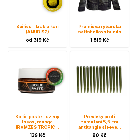
Boilies - krab a kari
Prémiová rybářská
(ANUBIS2)
softshellová bunda
od 319 Kč
1 819 Kč
Boilie paste - uzený
Převleky proti
losos, mango
zamotání 5,5 cm
(RAMZES TROPIC...
antitangle sleeve...
139 Kč
80 Kč