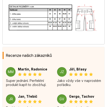
Recenze našich zákazníků
Martin, Radonice
Jiří, Břasy
MM
JZ
Super jednání. Perfektní
Jako vždy vše v naprostém
produkt kapři to zbožňují.
pořádku.
Jan, Třebíč
Gergo, Tachov
JR
GV