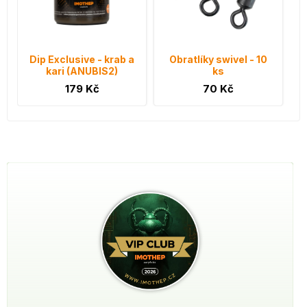
Dip Exclusive - krab a
Obratlíky swivel - 10
kari (ANUBIS2)
ks
179 Kč
70 Kč