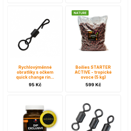
NATURE
Rychlovýměnné
Boilies STARTER
obratlíky s očkem
ACTIVE - tropické
quick change rin...
ovoce (5 kg)
95 Kč
599 Kč