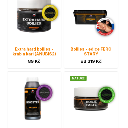
Extra hard boilies -
Boilies - edice FERO
krab a kari (ANUBIS2)
STARÝ
89 Kč
od 319 Kč
NATURE