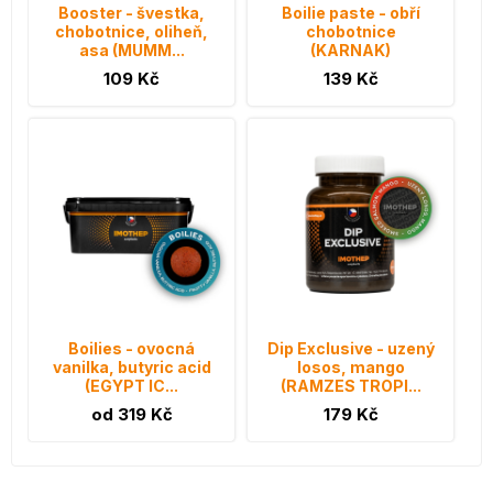
Booster - švestka,
Boilie paste - obří
chobotnice, oliheň,
chobotnice
asa (MUMM...
(KARNAK)
109 Kč
139 Kč
Boilies - ovocná
Dip Exclusive - uzený
vanilka, butyric acid
losos, mango
(EGYPT IC...
(RAMZES TROPI...
od 319 Kč
179 Kč