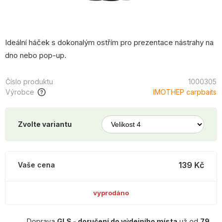
Ideální háček s dokonalým ostřím pro prezentace nástrahy na
dno nebo pop-up.
Číslo produktu
1000305
Výrobce
IMOTHEP carpbaits
Zvolte variantu
139 Kč
Vaše cena
vyprodáno
Doprava
GLS - doručení do výdejního místa
už od
79