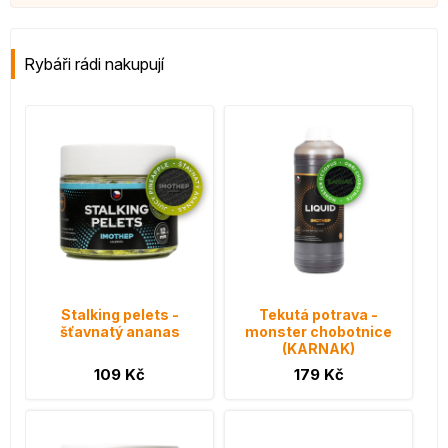
Rybáři rádi nakupují
Stalking pelets -
Tekutá potrava -
šťavnatý ananas
monster chobotnice
(KARNAK)
109 Kč
179 Kč