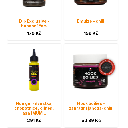
Dip Exclusive -
Emulze - chilli
bahenní červ
179 Kč
159 Kč
Fluo gel - švestka,
Hook boilies -
chobotnice, oliheň,
zahradní jahoda-chilli
asa (MUM...
291 Kč
od 89 Kč