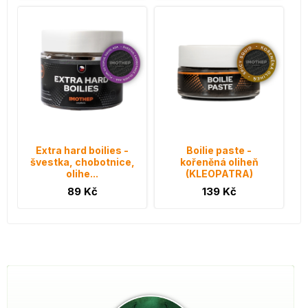
Extra hard boilies -
Boilie paste -
švestka, chobotnice,
kořeněná oliheň
olihe...
(KLEOPATRA)
89 Kč
139 Kč