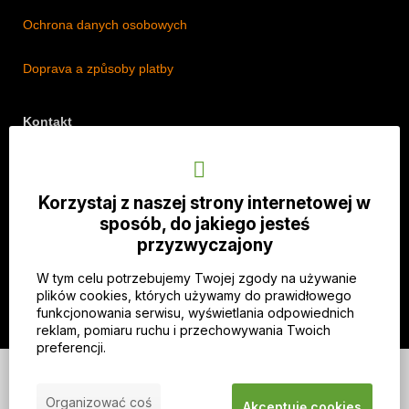
Ochrona danych osobowych
Doprava a způsoby platby
Kontakt
Adres: Lipová 18/5, Štěpánkovice 747 28, Czechy
Telefon: +420 774 536 614
Korzystaj z naszej strony internetowej w
E-mail: info@imothep.cz
sposób, do jakiego jesteś
przyzwyczajony
Nasz Facebook
W tym celu potrzebujemy Twojej zgody na używanie
Nasz Instagram
plików cookies, których używamy do prawidłowego
funkcjonowania serwisu, wyświetlania odpowiednich
reklam, pomiaru ruchu i przechowywania Twoich
preferencji.
© 2026 WEXBO |
www.wexbo.com
|
Zaloguj się
Organizować coś
Akceptuję cookies