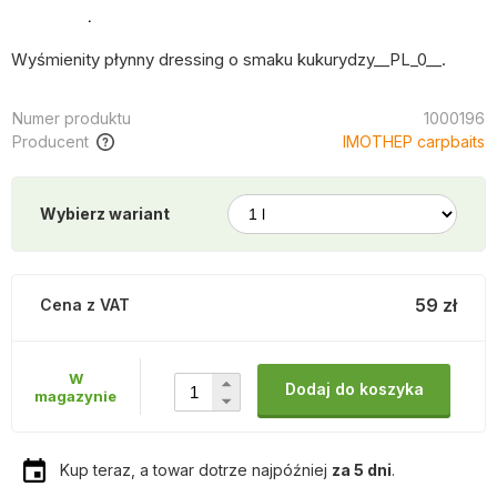
Wyśmienity płynny dressing o smaku kukurydzy__PL_0__.
Numer produktu
1000196
Producent
IMOTHEP carpbaits
Wybierz wariant
59 zł
Cena z VAT
W
Dodaj do koszyka
magazynie
Kup teraz, a towar dotrze najpóźniej
za 5 dni
.