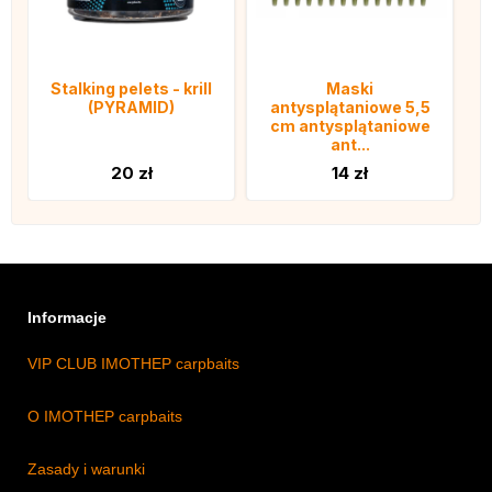
Stalking pelets - krill
Maski
(PYRAMID)
antysplątaniowe 5,5
cm antysplątaniowe
ant...
20 zł
14 zł
Informacje
VIP CLUB IMOTHEP carpbaits
O IMOTHEP carpbaits
Zasady i warunki