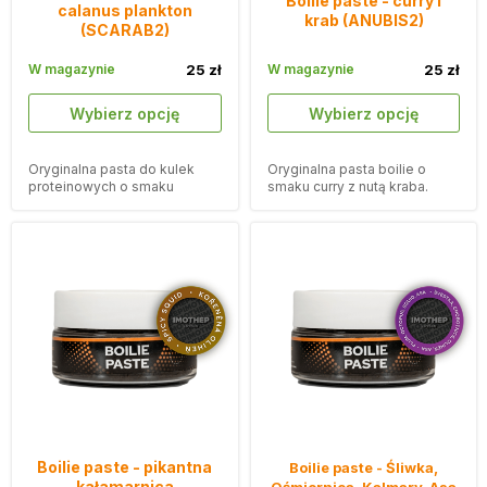
Boilie paste - curry i
calanus plankton
krab (ANUBIS2)
(SCARAB2)
W magazynie
25 zł
W magazynie
25 zł
Wybierz opcję
Wybierz opcję
Oryginalna pasta do kulek
Oryginalna pasta boilie o
proteinowych o smaku
smaku curry z nutą kraba.
planktonu kalanusa GLM.
Boilie paste - pikantna
Boilie paste - Śliwka,
kałamarnica