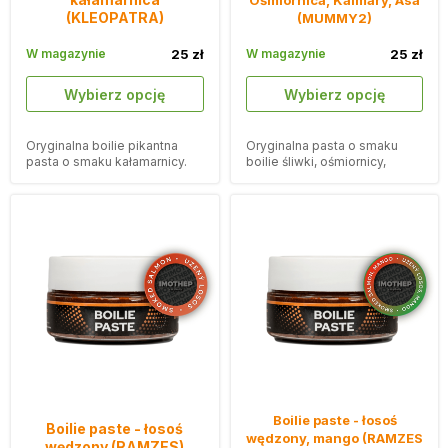
Ośmiornica, Kalmary, Asa
(KLEOPATRA)
(MUMMY2)
W magazynie
25 zł
W magazynie
25 zł
Wybierz opcję
Wybierz opcję
Oryginalna boilie pikantna
Oryginalna pasta o smaku
pasta o smaku kałamarnicy.
boilie śliwki, ośmiornicy,
kałamarnicy i asa.
Boilie paste - łosoś
Boilie paste - łosoś
wędzony, mango (RAMZES
wędzony (RAMZES)