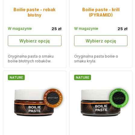
Boilie paste - robak
Boilie paste - krill
błotny
(PYRAMID)
W magazynie
25 zł
W magazynie
25 zł
Wybierz opcję
Wybierz opcję
Oryginalna pasta o smaku
Oryginalna pasta boilie o
boilie błotnych robaków.
smaku kryla.
NATURE
NATURE