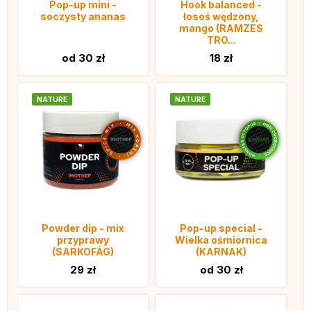
Pop-up mini -
Hook balanced -
soczysty ananas
łosoś wędzony,
mango (RAMZES
TRO...
od 30 zł
18 zł
NATURE
NATURE
Powder dip - mix
Pop-up special -
przyprawy
Wielka ośmiornica
(SARKOFÁG)
(KARNAK)
29 zł
od 30 zł