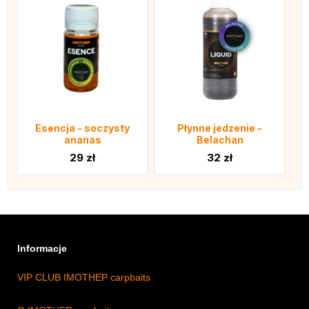
Esencja - soczysty
Płynne jedzenie -
ananas
Belachan
29 zł
32 zł
Informacje
VIP CLUB IMOTHEP carpbaits