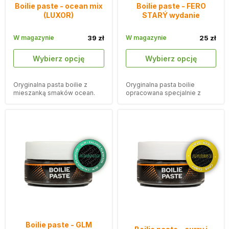
Boilie paste - ocean mix
Boilie paste - FERO
(LUXOR)
STARÝ wydanie
W magazynie
39 zł
W magazynie
25 zł
Wybierz opcję
Wybierz opcję
Oryginalna pasta boilie z
Oryginalna pasta boilie
mieszanką smaków ocean.
opracowana specjalnie z
udziałem legendarnego
karpia Fera Starego.
Boilie paste - GLM