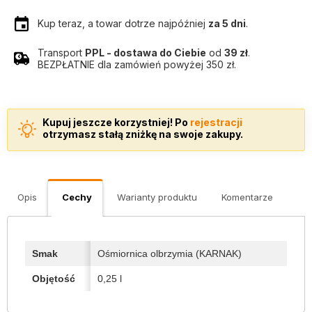
Kup teraz, a towar dotrze najpóźniej
za 5 dni
.
Transport
PPL - dostawa do Ciebie
od
39 zł
.
BEZPŁATNIE dla zamówień powyżej 350 zł.
Kupuj jeszcze korzystniej! Po
rejestracji
otrzymasz stałą zniżkę na swoje zakupy.
Opis
Cechy
Warianty produktu
Komentarze
Smak
Ośmiornica olbrzymia (KARNAK)
Objętość
0,25 l