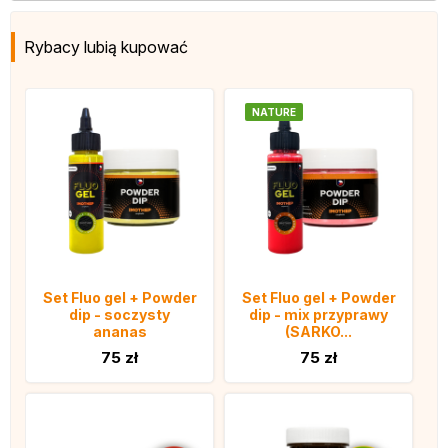
Rybacy lubią kupować
NATURE
Set Fluo gel + Powder
Set Fluo gel + Powder
dip - soczysty
dip - mix przyprawy
ananas
(SARKO...
75 zł
75 zł