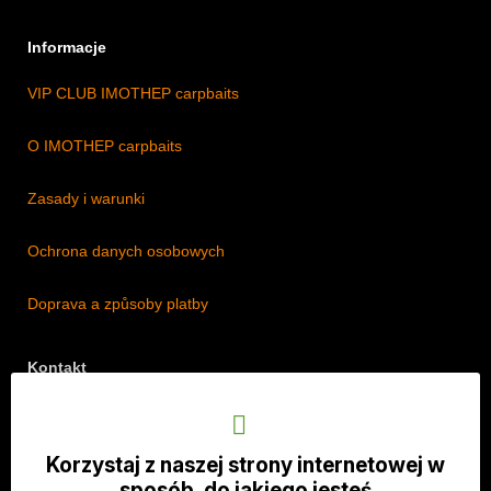
Informacje
VIP CLUB IMOTHEP carpbaits
O IMOTHEP carpbaits
Zasady i warunki
Ochrona danych osobowych
Doprava a způsoby platby
Kontakt
Adres: Lipová 18/5, Štěpánkovice 747 28, Czechy
Telefon: +420 774 536 614
Korzystaj z naszej strony internetowej w
E-mail: info@imothep.cz
sposób, do jakiego jesteś