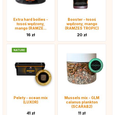
Extra hard boilies -
Booster - łosoś
łosoś wędzony,
wędzony, mango
mango (RAMZE...
(RAMZES TROPIC)
16 zł
20 zł
NATURE
Pelety - ocean mix
Mussels mix - GLM
(LUXOR)
calanus plankton
(SCARAB2)
41 zł
11 zł