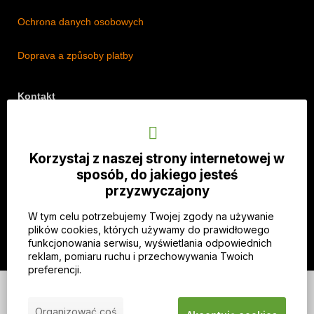
Ochrona danych osobowych
Doprava a způsoby platby
Kontakt
Adres: Lipová 18/5, Štěpánkovice 747 28, Czechy
Telefon: +420 774 536 614
Korzystaj z naszej strony internetowej w
E-mail: info@imothep.cz
sposób, do jakiego jesteś
przyzwyczajony
Nasz Facebook
W tym celu potrzebujemy Twojej zgody na używanie
Nasz Instagram
plików cookies, których używamy do prawidłowego
funkcjonowania serwisu, wyświetlania odpowiednich
reklam, pomiaru ruchu i przechowywania Twoich
preferencji.
© 2026 WEXBO |
www.wexbo.com
|
Zaloguj się
Organizować coś