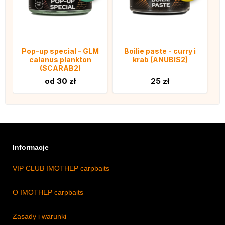
Pop-up special - GLM
Boilie paste - curry i
calanus plankton
krab (ANUBIS2)
(SCARAB2)
od 30 zł
25 zł
Informacje
VIP CLUB IMOTHEP carpbaits
O IMOTHEP carpbaits
Zasady i warunki