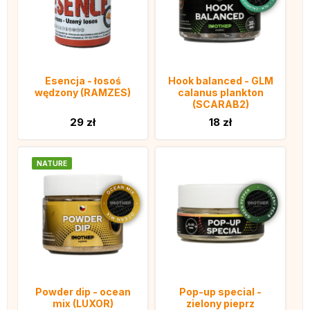
Esencja - łosoś
Hook balanced - GLM
wędzony (RAMZES)
calanus plankton
(SCARAB2)
29 zł
18 zł
NATURE
Powder dip - ocean
Pop-up special -
mix (LUXOR)
zielony pieprz