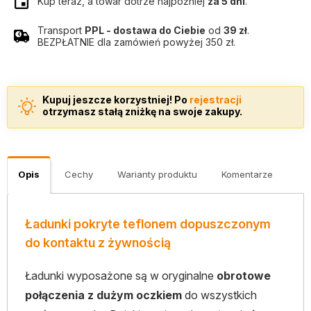
Kup teraz, a towar dotrze najpóźniej
za 5 dni
.
Transport
PPL - dostawa do Ciebie
od
39 zł
.
BEZPŁATNIE dla zamówień powyżej 350 zł.
Kupuj jeszcze korzystniej! Po
rejestracji
otrzymasz stałą zniżkę na swoje zakupy.
Opis
Cechy
Warianty produktu
Komentarze
Ładunki pokryte teflonem dopuszczonym
do kontaktu z żywnością
Ładunki wyposażone są w oryginalne
obrotowe
połączenia z dużym oczkiem
do wszystkich