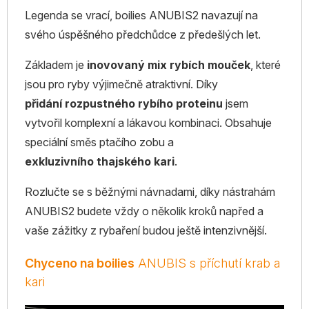
Legenda se vrací, boilies ANUBIS2 navazují na
svého úspěšného předchůdce z předešlých let.
Základem je
inovovaný mix rybích mouček
, které
jsou pro ryby výjimečně atraktivní. Díky
přidání rozpustného rybího proteinu
jsem
vytvořil komplexní a lákavou kombinaci. Obsahuje
speciální směs ptačího zobu a
exkluzivního thajského kari
.
Rozlučte se s běžnými návnadami, díky nástrahám
ANUBIS2 budete vždy o několik kroků napřed a
vaše zážitky z rybaření budou ještě intenzivnější.
Chyceno na boilies
ANUBIS s příchutí krab a
kari