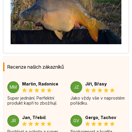
Recenze našich zákazníků
Martin, Radonice
Jiří, Břasy
MM
JZ
Super jednání. Perfektní
Jako vždy vše v naprostém
produkt kapři to zbožňují.
pořádku.
Jan, Třebíč
Gergo, Tachov
JR
GV
Rychlost a ochota a super
Spokojenost a kvalita.