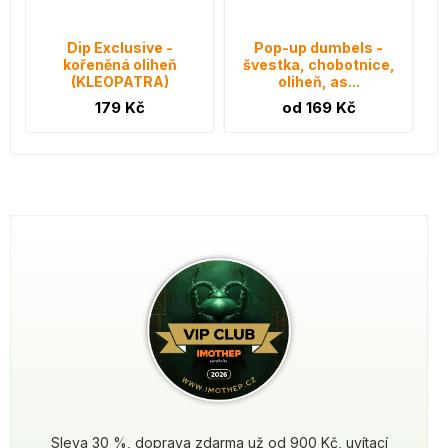
Dip Exclusive -
Pop-up dumbels -
kořeněná oliheň
švestka, chobotnice,
(KLEOPATRA)
oliheň, as...
179 Kč
od 169 Kč
Sleva 30 %, doprava zdarma už od 900 Kč, uvítací