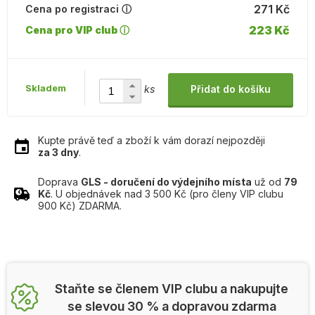
271 Kč
Cena po registraci ⓘ
223 Kč
Cena pro VIP club ⓘ
Skladem
ks
Přidat do košíku
Kupte právě teď a zboží k vám dorazí nejpozději
za 3 dny
.
Doprava
GLS - doručení do výdejního místa
už od
79
Kč
. U objednávek nad 3 500 Kč (pro členy VIP clubu
900 Kč) ZDARMA.
Staňte se členem VIP clubu a nakupujte
se slevou 30 % a dopravou zdarma