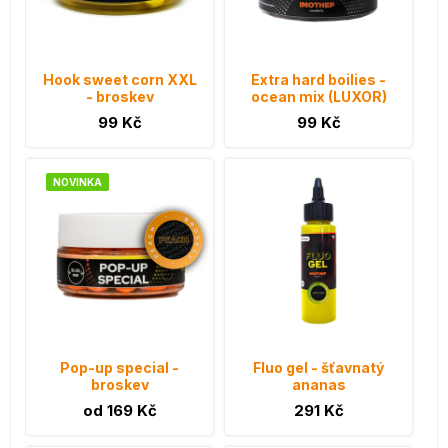
Hook sweet corn XXL
Extra hard boilies -
- broskev
ocean mix (LUXOR)
99 Kč
99 Kč
NOVINKA
Pop-up special -
Fluo gel - šťavnatý
broskev
ananas
od 169 Kč
291 Kč