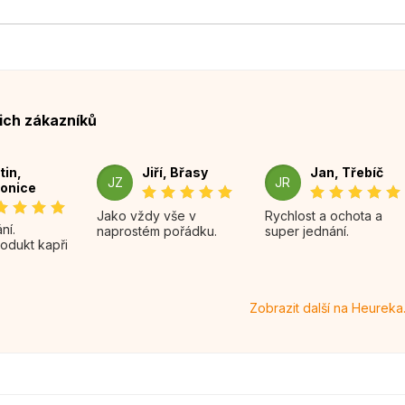
ich zákazníků
tin,
Jiří, Břasy
Jan, Třebíč
JZ
JR
onice
Jako vždy vše v
Rychlost a ochota a
naprostém pořádku.
super jednání.
rodukt kapři
Zobrazit další na Heureka