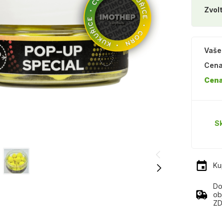
Zvolt
Vaše
Cena
Cena
S
Ku
Do
ob
ZD