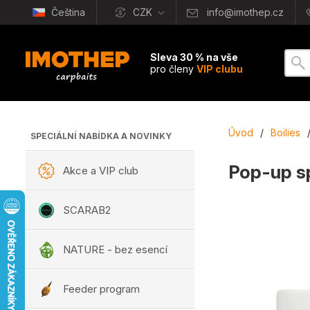
Čeština
CZK
info@imothep.cz
Sleva 30 % na vše
pro členy
VIP clubu
Úvod
/
Boilies
SPECIÁLNÍ NABÍDKA A NOVINKY
Pop-up sp
Akce a VIP club
SCARAB2
NATURE - bez esencí
Feeder program