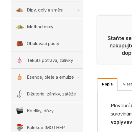
Dipy, gely a směsi
Method mixy
Staňte se
Obalovací pasty
nakupujt
dop
Tekutá potrava, zálivky
Esence, oleje a emulze
Popis
Vlast
Bižuterie, zámky, zátěže
Plovoucí 
Kbelíky, dózy
surovinám
vzplýva
Kolekce IMOTHEP