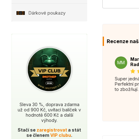
Dárkové poukazy
Recenze naš
Mar
MM
Rad
Super jednání.
Perfektní p
to zbožňují.
Sleva 30 %, doprava zdarma
už od 900 Kč, uvítací balíček v
hodnotě 600 Kč a další
výhody.
Stačí se
zaregistrovat
a stát
se členem
VIP clubu
.