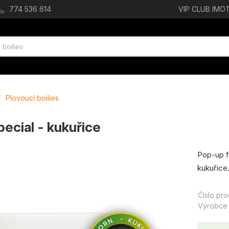
774 536 614
VIP CLUB IMOT
/
Plovoucí boilies
ecial - kukuřice
Pop-up fl
kukuřice
Číslo pr
Výrobce