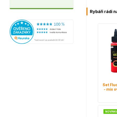
Rybáři rádi n
Set Flu
- mix 
NOVINK