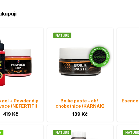
akupují
NATURE
o gel + Powder dip
Boilie paste - obří
Esence 
ovoce (NEFERTITI)
chobotnice (KARNAK)
419 Kč
139 Kč
A
NATURE
NATURE