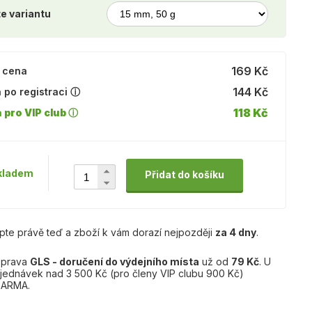
e variantu
169 Kč
 cena
144 Kč
 po registraci ⓘ
118 Kč
 pro VIP club ⓘ
kladem
Přidat do košíku
pte právě teď a zboží k vám dorazí nejpozději
za 4 dny
.
prava
GLS - doručení do výdejního místa
už od
79 Kč
. U
jednávek nad 3 500 Kč (pro členy VIP clubu 900 Kč)
ARMA.