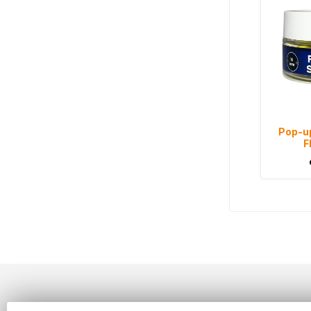
Pop-up
F
Informace