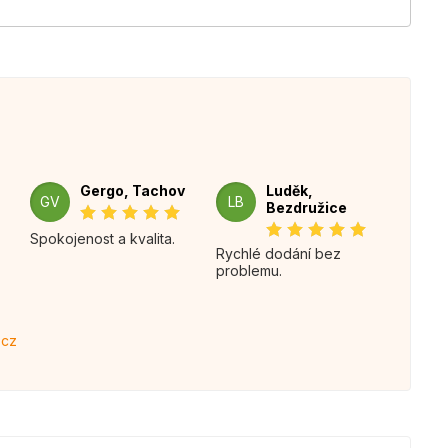
Gergo, Tachov
Luděk,
GV
LB
Bezdružice
Spokojenost a kvalita.
Rychlé dodání bez
problemu.
.cz