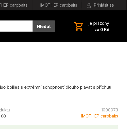
HEP carpbaits
IMOTHEP carpbaits
Přihlásit se
je prázdný
Hledat
za 0 Kč
uo boilies s extrémní schopností dlouho plavat s příchutí
.
oduktu
1000073
IMOTHEP carpbaits