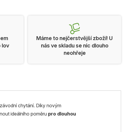
cem
Máme to nejčerstvější zboží! U
o lov
nás ve skladu se nic dlouho
neohřeje
závodní chytání. Díky novým
hnout ideálního poměru
pro dlouhou