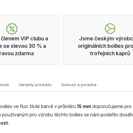
 členem VIP clubu a
Jsme českým výrob
e se slevou 30 % a
originálních boilies pr
ravou zdarma
trofejních kaprů
nosti
Varianty produktu
Diskuze a poradna
boilies ve fluo žluté barvě v průměru
15 mm
doporučujeme pro 
 používaným pro výrobu těchto boilies se nám podařilo dosá
vost
.