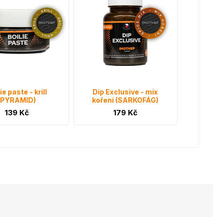
ie paste - krill
Dip Exclusive - mix
(PYRAMID)
koření (SARKOFÁG)
139 Kč
179 Kč