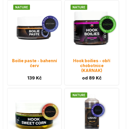
NATURE
NATURE
Boilie paste - bahenní
Hook boilies - obří
červ
chobotnice
(KARNAK)
139 Kč
od 89 Kč
NATURE