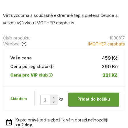
Větruvzdorná a současně extrémně teplá pletená čepice s
velkou výšivkou IMOTHEP carpbaits.
Číslo produktu
1000317
Výrobce
IMOTHEP carpbaits
459 Kč
Vaše cena
390 Kč
Cena po registraci ⓘ
321 Kč
Cena pro VIP club ⓘ
Skladem
ks
Přidat do košíku
Kupte právě teď a zboží k vám dorazí nejpozději
za 2 dny
.