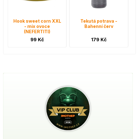
Hook sweet corn XXL
Tekutá potrava -
- mix ovoce
Bahenní červ
(NEFERTITI)
99 Kč
179 Kč