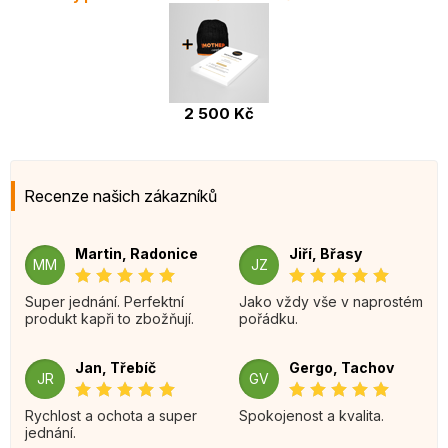
2 500 Kč
Recenze našich zákazníků
Martin, Radonice
Jiří, Břasy
MM
JZ
Super jednání. Perfektní
Jako vždy vše v naprostém
produkt kapři to zbožňují.
pořádku.
Jan, Třebíč
Gergo, Tachov
JR
GV
Rychlost a ochota a super
Spokojenost a kvalita.
jednání.