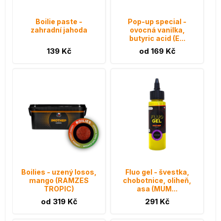
Boilie paste -
Pop-up special -
zahradní jahoda
ovocná vanilka,
butyric acid (E...
139 Kč
od 169 Kč
Boilies - uzený losos,
Fluo gel - švestka,
mango (RAMZES
chobotnice, oliheň,
TROPIC)
asa (MUM...
od 319 Kč
291 Kč