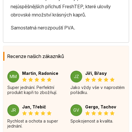
nejúspěšnějších příchutí FreshTEP, které ulovily
obrovské množství krásných kaprů.
Samostatná nerozpouští PVA.
Recenze našich zákazníků
Martin, Radonice
Jiří, Břasy
MM
JZ
Super jednání. Perfektní
Jako vždy vše v naprostém
produkt kapři to zbožňují.
pořádku.
Jan, Třebíč
Gergo, Tachov
JR
GV
Rychlost a ochota a super
Spokojenost a kvalita.
jednání.