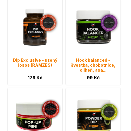
Dip Exclusive - uzený
Hook balanced -
losos (RAMZES)
švestka, chobotnice,
oliheň, asa...
179 Kč
99 Kč