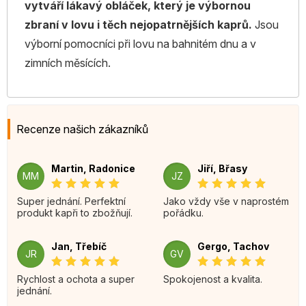
vytváří lákavý obláček, který je výbornou
zbraní v lovu i těch nejopatrnějších kaprů.
Jsou
výborní pomocníci při lovu na bahnitém dnu a v
zimních měsících.
Recenze našich zákazníků
Martin, Radonice
Jiří, Břasy
MM
JZ
Super jednání. Perfektní
Jako vždy vše v naprostém
produkt kapři to zbožňují.
pořádku.
Jan, Třebíč
Gergo, Tachov
JR
GV
Rychlost a ochota a super
Spokojenost a kvalita.
jednání.