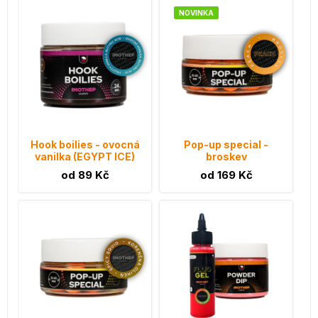
NOVINKA
Hook boilies - ovocná
Pop-up special -
vanilka (EGYPT ICE)
broskev
od 89 Kč
od 169 Kč