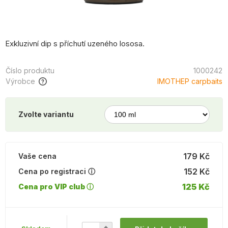
Exkluzivní dip s příchutí uzeného lososa.
Číslo produktu
1000242
Výrobce
IMOTHEP carpbaits
Zvolte variantu
179 Kč
Vaše cena
152 Kč
Cena po registraci ⓘ
125 Kč
Cena pro VIP club ⓘ