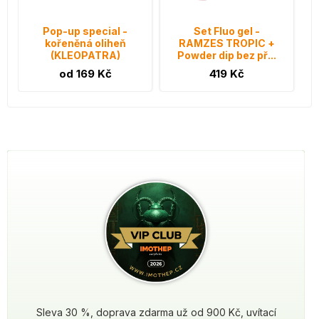
Pop-up special -
Set Fluo gel -
kořeněná oliheň
RAMZES TROPIC +
(KLEOPATRA)
Powder dip bez př...
od 169 Kč
419 Kč
Sleva 30 %, doprava zdarma už od 900 Kč, uvítací