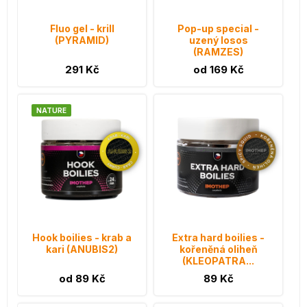
Fluo gel - krill
Pop-up special -
(PYRAMID)
uzený losos
(RAMZES)
291 Kč
od 169 Kč
NATURE
Hook boilies - krab a
Extra hard boilies -
kari (ANUBIS2)
kořeněná oliheň
(KLEOPATRA...
od 89 Kč
89 Kč