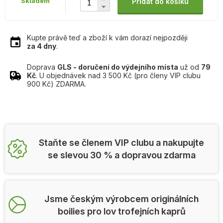
Skladem
Přidat do košíku
Kupte právě teď a zboží k vám dorazí nejpozději
za 4 dny
.
Doprava
GLS - doručení do výdejního místa
už od
79
Kč
. U objednávek nad 3 500 Kč (pro členy VIP clubu
900 Kč) ZDARMA.
Staňte se členem VIP clubu a nakupujte
se slevou 30 % a dopravou zdarma
Jsme českým výrobcem originálních
boilies pro lov trofejních kaprů