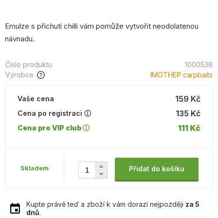
Emulze s příchutí chilli vám pomůže vytvořit neodolatenou
návnadu.
Číslo produktu
1000538
Výrobce
IMOTHEP carpbaits
159 Kč
Vaše cena
135 Kč
Cena po registraci ⓘ
111 Kč
Cena pro VIP club ⓘ
Skladem
Přidat do košíku
Kupte právě teď a zboží k vám dorazí nejpozději
za 5
dnů
.