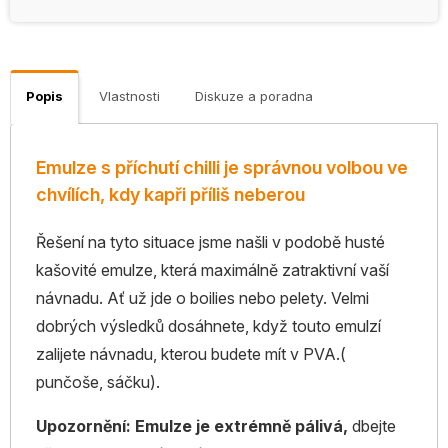
Popis
Vlastnosti
Diskuze a poradna
Emulze s příchutí chilli je správnou volbou ve
chvílích, kdy kapři příliš neberou
Řešení na tyto situace jsme našli v podobě husté
kašovité emulze, která maximálně zatraktivní vaší
návnadu. Ať už jde o boilies nebo pelety. Velmi
dobrých výsledků dosáhnete, když touto emulzí
zalijete návnadu, kterou budete mít v PVA.(
punčoše, sáčku).
Upozornění:
Emulze je extrémně pálivá,
dbejte