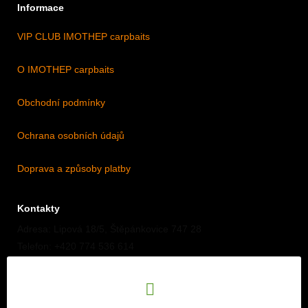
Informace
VIP CLUB IMOTHEP carpbaits
O IMOTHEP carpbaits
Obchodní podmínky
Ochrana osobních údajů
Doprava a způsoby platby
Kontakty
Adresa: Lipová 18/5, Štěpánkovice 747 28
Telefon: +420 774 536 614
E-mail: info@imothep.cz
Náš Facebook