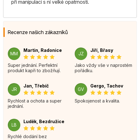
při manipulaci s ní velké opatrnosti.
Recenze našich zákazníků
Martin, Radonice
Jiří, Břasy
MM
JZ
Super jednání. Perfektní
Jako vždy vše v naprostém
produkt kapři to zbožňují.
pořádku.
Jan, Třebíč
Gergo, Tachov
JR
GV
Rychlost a ochota a super
Spokojenost a kvalita.
jednání.
Luděk, Bezdružice
LB
Rychlé dodání bez