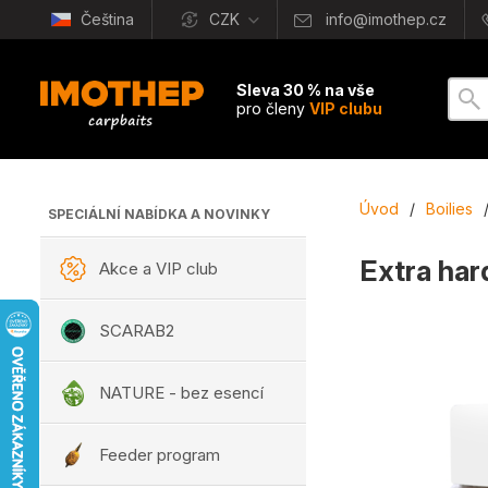
Čeština
CZK
info@imothep.cz
Sleva 30 % na vše
pro členy
VIP clubu
Úvod
/
Boilies
SPECIÁLNÍ NABÍDKA A NOVINKY
Extra hard
Akce a VIP club
SCARAB2
NATURE - bez esencí
Feeder program