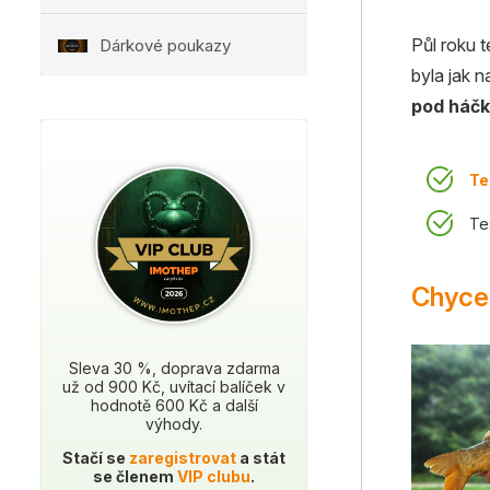
Půl roku t
Dárkové poukazy
byla jak 
pod háč
Te
Te
Chycen
Sleva 30 %, doprava zdarma
už od 900 Kč, uvítací balíček v
hodnotě 600 Kč a další
výhody.
Stačí se
zaregistrovat
a stát
se členem
VIP clubu
.