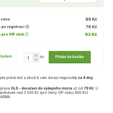
89 Kč
 cena
76 Kč
 po registraci ⓘ
62 Kč
 pro VIP club ⓘ
kladem
ks
Přidat do košíku
pte právě teď a zboží k vám dorazí nejpozději
za 4 dny
.
prava
GLS - doručení do výdejního místa
už od
79 Kč
. U
jednávek nad 3 500 Kč (pro členy VIP clubu 900 Kč)
ARMA.