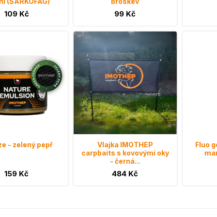
ní (SARKOFÁG)
broskev
109 Kč
99 Kč
e - zelený pepř
Vlajka IMOTHEP
Fluo g
carpbaits s kovovými oky
ma
- černá...
159 Kč
484 Kč