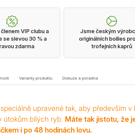
 členem VIP clubu a
Jsme českým výrob
e se slevou 30 % a
originálních boilies pr
ravou zdarma
trofejních kaprů
nosti
Varianty produktu
Diskuze a poradna
s speciálně upravené tak, aby především v 
y útokům bílých ryb.
Máte tak jistotu, že 
čkem i po 48 hodinách lovu.