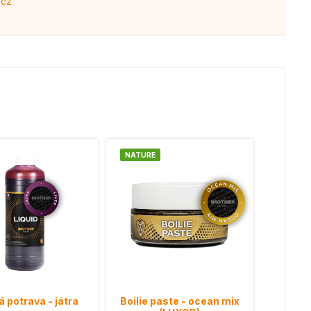
.cz
NATURE
 potrava - játra
Boilie paste - ocean mix