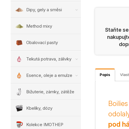
Dipy, gely a směsi
Method mixy
Staňte se
nakupujt
Obalovací pasty
dop
Tekutá potrava, zálivky
Popis
Vlast
Esence, oleje a emulze
Bižuterie, zámky, zátěže
Boilie
Kbelíky, dózy
odolal
pod há
Kolekce IMOTHEP