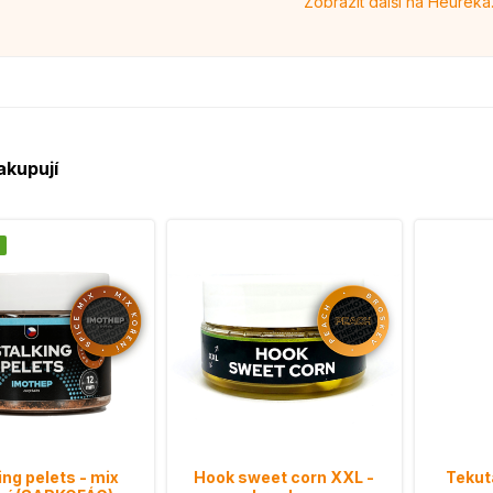
Zobrazit další na Heureka
akupují
ing pelets - mix
Hook sweet corn XXL -
Tekutá