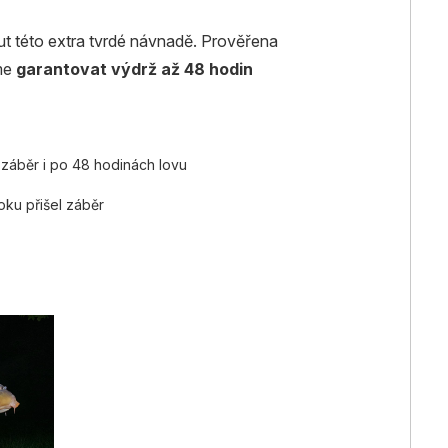
nout této extra tvrdé návnadě. Prověřena
eme
garantovat výdrž až 48 hodin
y záběr i po 48 hodinách lovu
oku přišel záběr