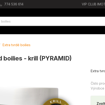
774 536 614
VIP CLUB IMOT
/
Extra tvrdé boilies
 boilies - krill (PYRAMID)
Extra tvr
Číslo pr
Výrobce
Zvolt