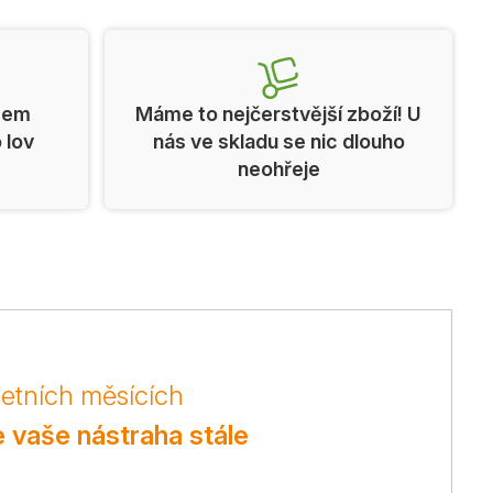
cem
Máme to nejčerstvější zboží! U
o lov
nás ve skladu se nic dlouho
neohřeje
letních měsících
je vaše nástraha stále