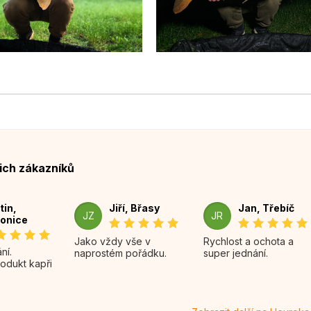
ich zákazníků
tin,
Jiří, Břasy
Jan, Třebíč
JZ
JR
onice
Jako vždy vše v
Rychlost a ochota a
naprostém pořádku.
super jednání.
rodukt kapři