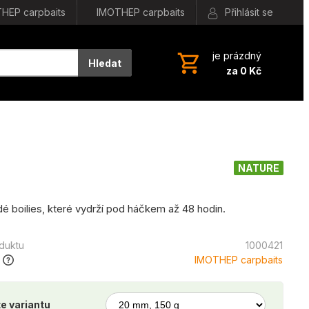
HEP carpbaits
IMOTHEP carpbaits
Přihlásit se
je prázdný
Hledat
za 0 Kč
NATURE
dé boilies, které vydrží pod háčkem až 48 hodin.
oduktu
1000421
IMOTHEP carpbaits
e variantu