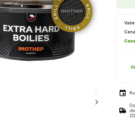
Vaše
Cena
Cena
S
Ku
Do
ob
ZD