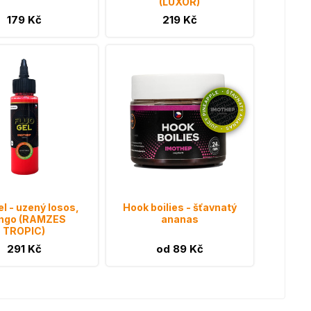
(LUXOR)
179 Kč
219 Kč
el - uzený losos,
Hook boilies - šťavnatý
ngo (RAMZES
ananas
TROPIC)
291 Kč
od 89 Kč