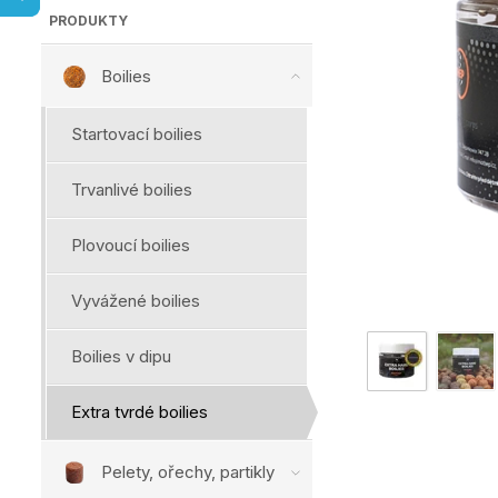
PRODUKTY
Boilies
Startovací boilies
Trvanlivé boilies
Plovoucí boilies
Vyvážené boilies
Boilies v dipu
Extra tvrdé boilies
Pelety, ořechy, partikly