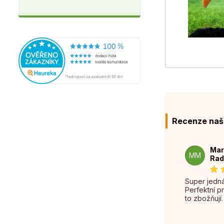
Recenze naš
Mar
MM
Rad
Super jednání.
Perfektní p
to zbožňují.