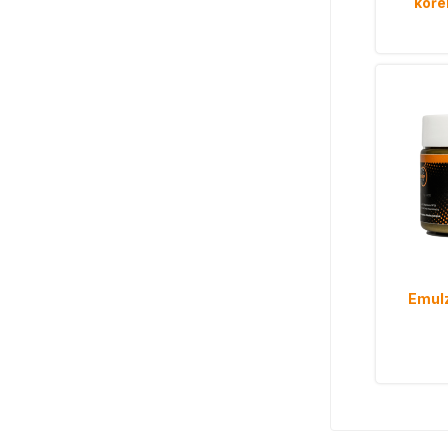
koře
Emulz