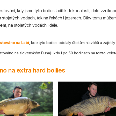
estování, kdy jsme tyto boilies ladili k dokonalosti, dalo vznik
na stojatých vodách, tak na řekách i jezerech. Díky tomu můž
kem
, na stojatých vodách i déle.
stováno na Labi
, kde tyto boilies odolaly útokům hlaváčů a zajistil
stováno na slovenském Dunaji, kdy i po 50 hodinách na tomto velet
o na extra hard boilies