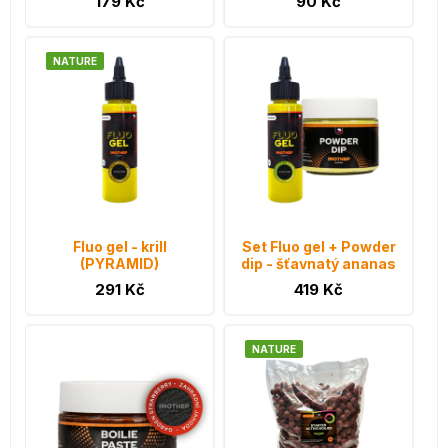
179 Kč
90 Kč
NATURE
Fluo gel - krill
Set Fluo gel + Powder
(PYRAMID)
dip - šťavnatý ananas
291 Kč
419 Kč
NATURE