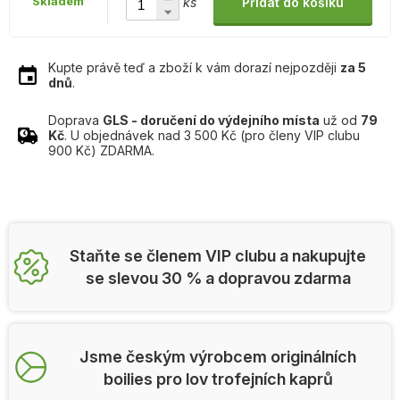
Skladem
ks
Přidat do košíku
Kupte právě teď a zboží k vám dorazí nejpozději
za 5
dnů
.
Doprava
GLS - doručení do výdejního místa
už od
79
Kč
. U objednávek nad 3 500 Kč (pro členy VIP clubu
900 Kč) ZDARMA.
Staňte se členem VIP clubu a nakupujte
se slevou 30 % a dopravou zdarma
Jsme českým výrobcem originálních
boilies pro lov trofejních kaprů