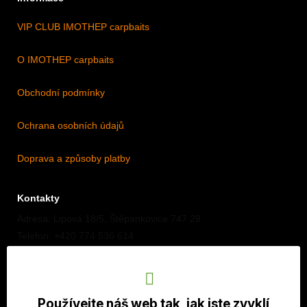
VIP CLUB IMOTHEP carpbaits
O IMOTHEP carpbaits
Obchodní podmínky
Ochrana osobních údajů
Doprava a způsoby platby
Kontakty
Adresa: Lipová 18/5, Štěpánkovice 747 28
Telefon: +420 774 536 614
E-mail: info@imothep.cz
Náš Facebook
Používejte náš web tak, jak jste zvyklí