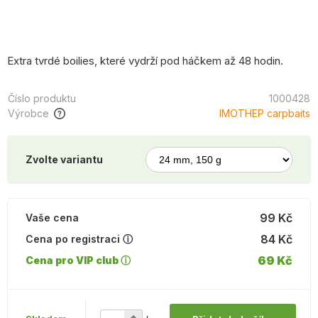
Extra tvrdé boilies, které vydrží pod háčkem až 48 hodin.
Číslo produktu
1000428
Výrobce
IMOTHEP carpbaits
Zvolte variantu
99 Kč
Vaše cena
84 Kč
Cena po registraci ⓘ
69 Kč
Cena pro VIP club ⓘ