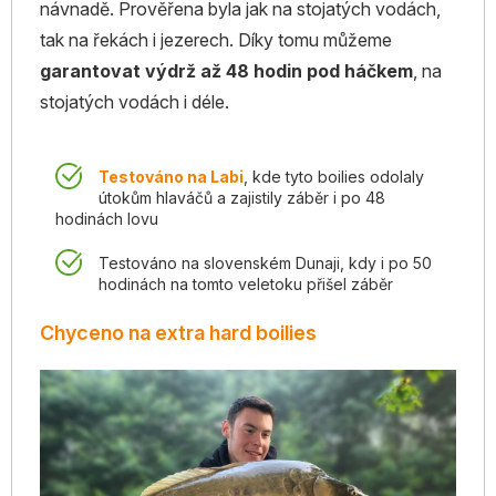
návnadě. Prověřena byla jak na stojatých vodách,
tak na řekách i jezerech. Díky tomu můžeme
garantovat výdrž až 48 hodin pod háčkem
, na
stojatých vodách i déle.
Testováno na Labi
, kde tyto boilies odolaly
útokům hlaváčů a zajistily záběr i po 48
hodinách lovu
Testováno na slovenském Dunaji, kdy i po 50
hodinách na tomto veletoku přišel záběr
Chyceno na extra hard boilies