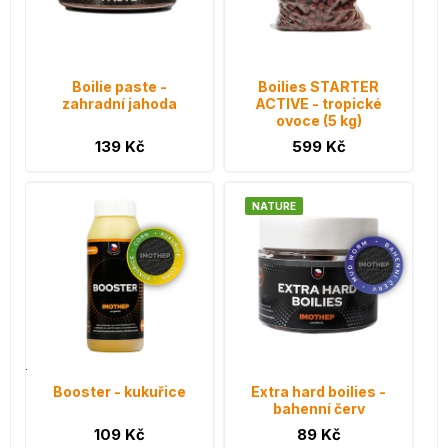
Boilie paste -
Boilies STARTER
zahradní jahoda
ACTIVE - tropické
ovoce (5 kg)
139 Kč
599 Kč
NATURE
Booster - kukuřice
Extra hard boilies -
bahenní červ
109 Kč
89 Kč