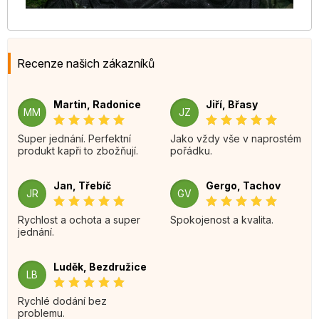
Recenze našich zákazníků
Martin, Radonice
Jiří, Břasy
MM
JZ
Super jednání. Perfektní
Jako vždy vše v naprostém
produkt kapři to zbožňují.
pořádku.
Jan, Třebíč
Gergo, Tachov
JR
GV
Rychlost a ochota a super
Spokojenost a kvalita.
jednání.
Luděk, Bezdružice
LB
Rychlé dodání bez
problemu.