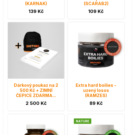
(KARNAK)
(SCARAB2)
139 Kč
109 Kč
Dárkový poukaz na 2
Extra hard boilies -
500 Kč + ZIMNÍ
uzený losos
ČEPICE ZDARMA...
(RAMZES)
2 500 Kč
89 Kč
NATURE