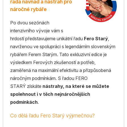
řada návnad a nástrah pro
náročné rybáře
Po dvou sezónách
intenzivního vývoje vám s
hrdostí představujeme unikátní řadu
Fero Starý
,
navrženou ve spolupráci s legendárním slovenským
rybářem Ferem Starým. Tato exkluzivní edice je
výsledkem Ferových zkušeností a potřeb,
zaměřená na maximální efektivitu a přizpůsobená
náročným podmínkám. S řadou FERO
STARÝ získáte
nástrahy, na které se můžete
spolehnout i v těch nejnáročnějších
podmínkách
.
Co dělá řadu Fero Starý výjimečnou?