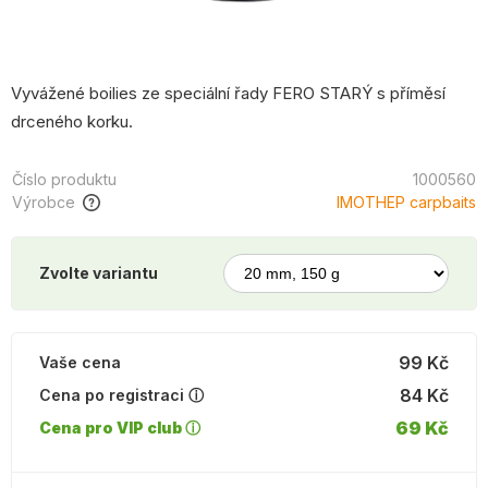
Vyvážené boilies ze speciální řady FERO STARÝ s příměsí
drceného korku.
Číslo produktu
1000560
Výrobce
IMOTHEP carpbaits
Zvolte variantu
99 Kč
Vaše cena
84 Kč
Cena po registraci ⓘ
69 Kč
Cena pro VIP club ⓘ