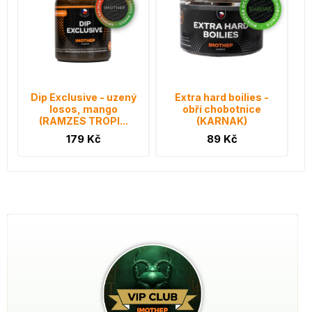
Dip Exclusive - uzený
Extra hard boilies -
losos, mango
obří chobotnice
(RAMZES TROPI...
(KARNAK)
179 Kč
89 Kč