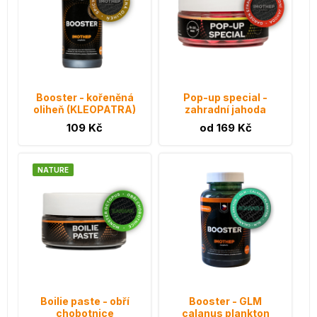
Booster - kořeněná
Pop-up special -
oliheň (KLEOPATRA)
zahradní jahoda
109 Kč
od 169 Kč
NATURE
Boilie paste - obří
Booster - GLM
chobotnice
calanus plankton